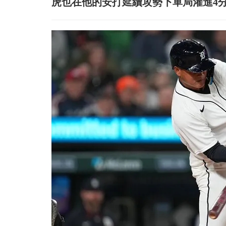
虎也在他的安打延續攻勢下單局灌進4分