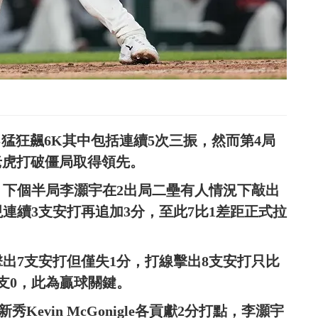
表現勇猛狂飆6K其中包括連續5次三振，然而第4局
分砲，老虎打破僵局取得領先。
，下個半局李灝宇在2出局二壘有人情況下敲出
連續3支安打再追加3分，至此7比1差距正式拉
出7支安打但僅失1分，打線擊出8支安打只比
5支0，此為贏球關鍵。
虎農場新秀Kevin McGonigle各貢獻2分打點，李灝宇