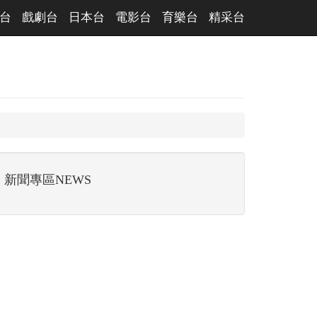
台
戲劇台
日本台
電影台
育樂台
精采台
新聞專區NEWS