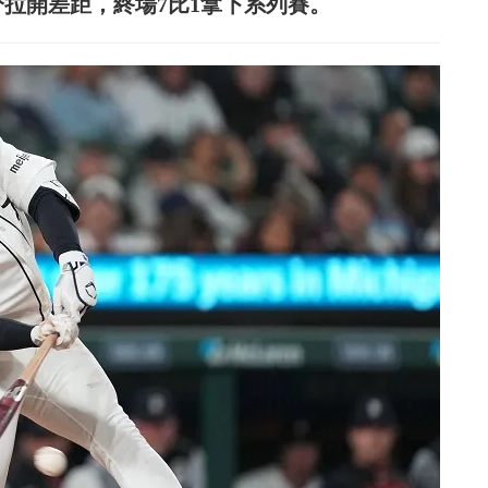
拉開差距，終場7比1拿下系列賽。