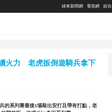
緯來新聞網
電視網
綜合
延續火力 老虎扳倒遊騎兵拿下
騎兵的系列賽最後1場敲出安打且帶有打點，老