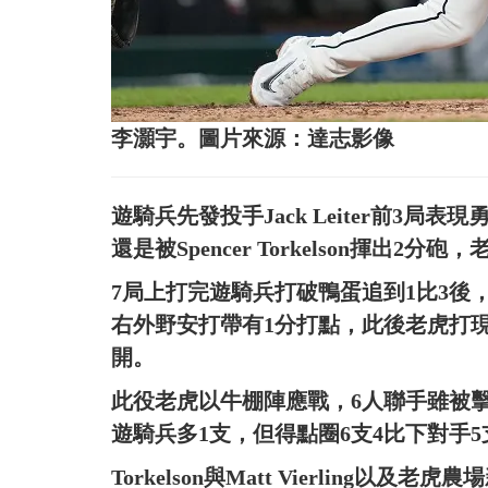
李灝宇。圖片來源：達志影像
遊騎兵先發投手Jack Leiter前3局
還是被Spencer Torkelson揮出2
7局上打完遊騎兵打破鴨蛋追到1比3後
右外野安打帶有1分打點，此後老虎打現
開。
此役老虎以牛棚陣應戰，6人聯手雖被擊
遊騎兵多1支，但得點圈6支4比下對手
Torkelson與Matt Vierling以及老