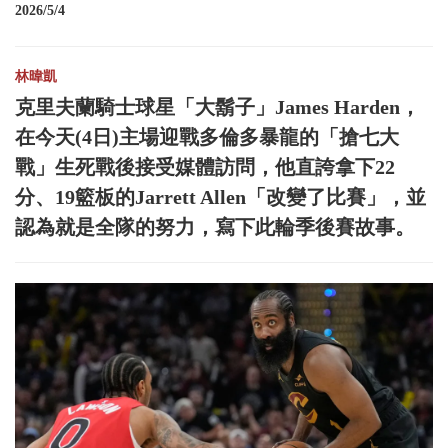
2026/5/4
林暐凱
克里夫蘭騎士球星「大鬍子」James Harden，
在今天(4日)主場迎戰多倫多暴龍的「搶七大
戰」生死戰後接受媒體訪問，他直誇拿下22
分、19籃板的Jarrett Allen「改變了比賽」，並
認為就是全隊的努力，寫下此輪季後賽故事。