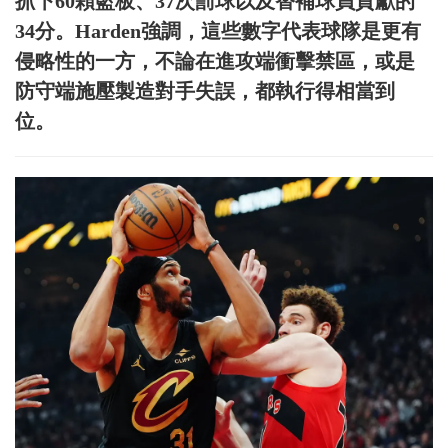
抓下60顆籃板、37次罰球以及替補球員貢獻的
34分。Harden強調，這些數字代表球隊是更有
侵略性的一方，不論在進攻端衝擊禁區，或是
防守端施壓製造對手失誤，都執行得相當到
位。