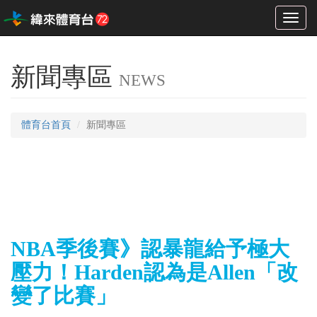
Toggl
naviga
新聞專區
NEWS
體育台首頁
新聞專區
NBA季後賽》認暴龍給予極大
壓力！Harden認為是Allen「改
變了比賽」