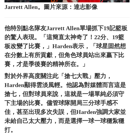
Jarrett Allen。圖片來源：達志影像
他特別點名隊友Jarrett Allen單場抓下19記籃板
的驚人表現。「這簡直太神奇了！22分、19籃
板改變了比賽，」Harden表示，「球星固然想
在分數上有所貢獻，但角色球員站出來贏下比
賽，才是季後賽的精神所在。」
對於外界高度關注此「搶七大戰」壓力，
Harden顯得雲淡風輕。他認為對媒體而言這是
搶七，但對球員來說，這就是一場單純必須守
下主場的比賽。儘管球隊開局三分球手感不
佳，甚至出現多次失誤，但Harden強調大家並
未給自己太大壓力，而是選擇一球一球穩紮穩
打。