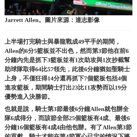
Jarrett Allen。圖片來源：達志影像
上半場打完騎士與暴龍戰成49平手的期間，
Allen的6分5籃板並不出色，然而第3節他在前6
分鐘內先是抓下3籃板並有1次助攻與1次抄截幫
助球隊取得64比57領先，此後6分鐘猶如聖騎士
上身，不僅狂得14分還再抓下7個籃板包括4個
進攻籃板，期間騎士打出23比11攻勢而以19分
優勢進入決勝節。
也就是說，騎士第3節最後6分鐘Allen就包辦全
隊6成得分，而該節全部25個籃板有4成、最後6
分鐘16個籃板有4成4由他包辦。有了Allen第3節
的貢獻，騎士才能在第4節軍心已定的情況下將