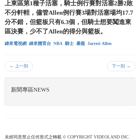
上東區第1種子活塞，騎士例行賽對活塞2勝2敗
不分軒輊，儘管Allen例行賽3場對活塞場均17.7
分不錯，但籃板只有6.3個，但騎士想要闖進東
區決賽，少不了Allen的得分與籃板。
緯來電視網
緯來體育台
NBA
騎士
暴龍
Jarrett Allen
← 上一則
下一則 →
新聞專區NEWS
未經同意禁止任何形式之轉載 © COPYRIGHT VIDEOLAND INC.