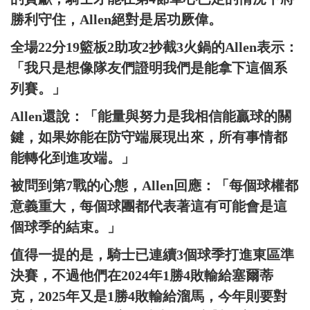
勝利守住，Allen絕對是居功厥偉。
全場22分19籃板2助攻2抄截3火鍋的Allen表示：
「我只是想像隊友們證明我們是能拿下這個系
列賽。」
Allen還說：「能量與努力是我相信能贏球的關
鍵，如果妳能在防守端展現出來，所有事情都
能轉化到進攻端。」
被問到第7戰的心態，Allen回應：「每個球權都
意義重大，每個球團都代表著這有可能會是這
個球季的結束。」
值得一提的是，騎士已連續3個球季打進東區準
決賽，不過他們在2024年1勝4敗輸給塞爾蒂
克，2025年又是1勝4敗輸給溜馬，今年則要對