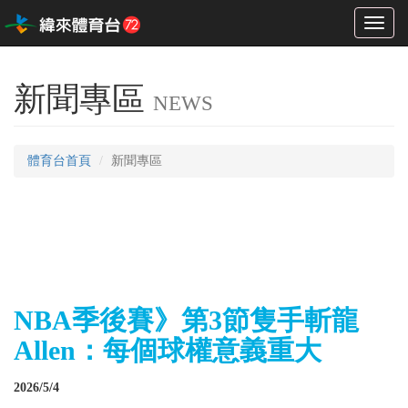
Toggl
naviga
新聞專區
NEWS
體育台首頁
新聞專區
NBA季後賽》第3節隻手斬龍
Allen：每個球權意義重大
2026/5/4