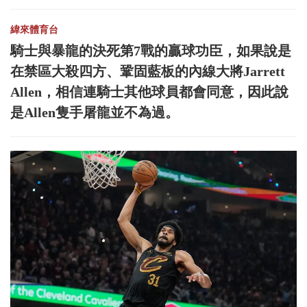
緯來體育台
騎士與暴龍的決死第7戰的贏球功臣，如果說是
在禁區大殺四方、鞏固藍板的內線大將Jarrett
Allen，相信連騎士其他球員都會同意，因此說
是Allen隻手屠龍並不為過。