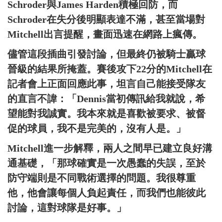
Schroder與James Harden積極回防，而
Schroder在失分後明顯表達不滿，甚至當場對
Mitchell出言提醒，畫面迅速在網路上瘋傳。
儘管這段插曲引發討論，但最終仍被騎士贏球
晉級的結果所掩蓋。賽後攻下22分的Mitchell在
記者會上正面回應此事，坦言自己能接受隊友
的直言不諱：「Dennis當初傳訊給我就說，希
望能對我誠實。我本來就是喜歡被要求、被督
促的球員，我不是完美的，沒有人是。」
Mitchell進一步解釋，兩人之間早已建立良好溝
通基礎，「那球確實是一次愚蠢的失誤，至於
防守端則是不同戰術選擇的問題。我很尊重
他，他會讓每個人負起責任，而我們也能彼此
討論，這對球隊是好事。」