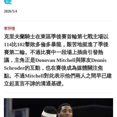
礎
2026/5/4
李升愷
克里夫蘭騎士在東區季後賽首輪第七戰主場以
114比102擊敗多倫多暴龍，艱苦地挺進了季後
賽第二輪。不過比賽中一段場上插曲引發熱
議，主角正是Donovan Mitchell與隊友Dennis
Schroder的互動，也在賽後成為媒體關注焦
點。不過Mitchell對此表示他們兩人之間早已建
立起直言不諱的溝通基礎。