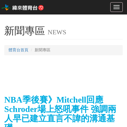
Toggl
naviga
新聞專區
NEWS
體育台首頁
新聞專區
NBA季後賽》Mitchell回應
Schroder場上怒吼事件 強調兩
人早已建立直言不諱的溝通基