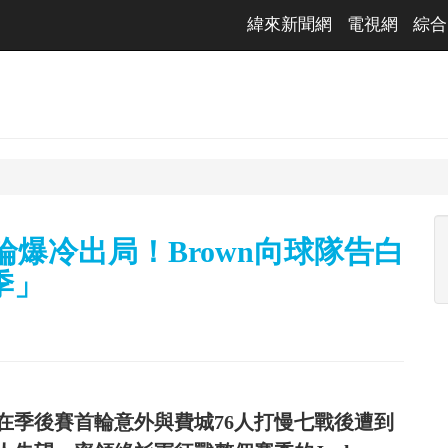
緯來新聞網
電視網
綜合
輪爆冷出局！Brown向球隊告白
季」
在季後賽首輪意外與費城76人打慢七戰後遭到