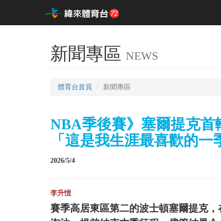
新聞專區
NEWS
體育台首頁
新聞專區
NBA季後賽》塞爾提克首
「這是我生涯最喜歡的一
2026/5/4
李升愷
賽季高居東區第二的波士頓塞爾提克，