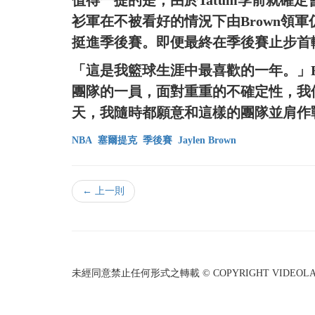
值得一提的是，由於Tatum季前就確
衫軍在不被看好的情況下由Brown領
挺進季後賽。即便最終在季後賽止步首
「這是我籃球生涯中最喜歡的一年。」B
團隊的一員，面對重重的不確定性，我
天，我隨時都願意和這樣的團隊並肩作
NBA
塞爾提克
季後賽
Jaylen Brown
← 上一則
未經同意禁止任何形式之轉載 © COPYRIGHT VIDEOLAND I