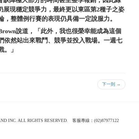
定會缺陣極大部分的時間甚至整季報銷，因此綠
軍仍展現穩定競爭力，最終更以東區第2種子之姿
輪，整體例行賽的表現仍具備一定說服力。
rown說道，「此外，我也很榮幸能成為這個
們依然站出來戰鬥、競爭並投入戰場。一週七
戰。」
下一則 →
NC. ALL RIGHTS RESERVED. 客服專線：(02)87977122