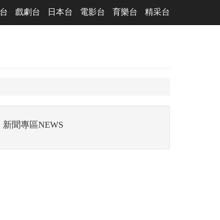
台
戲劇台
日本台
電影台
育樂台
精采台
新聞專區NEWS