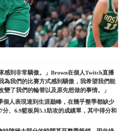
到非常驕傲。」Brown在個人Twitch直播
我為我們的比賽方式感到驕傲，我希望我們能
改變了我們的輪替以及原先想做的事情。」
本季個人表現達到生涯巔峰，在幾乎整季都缺少
28.7分、6.9籃板與5.1助攻的成績單，其中得分和