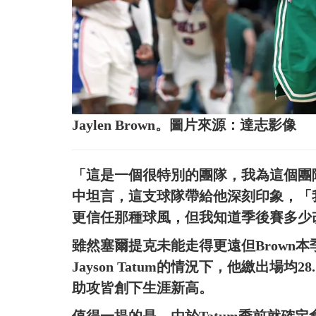
Jaylen Brown。圖片來源：達志影像
「這是一個很特別的團隊，我為這個團隊感
中坦言，這支球隊帶給他深刻印象，「
更信任那種球風，但我知道季後賽多少
雖然塞爾提克未能走得更遠但Brown
Jayson Tatum的情況下，他繳出場均
助攻皆創下生涯新高。