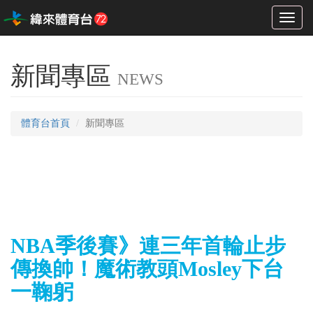
Toggl
naviga
新聞專區
NEWS
體育台首頁
新聞專區
NBA季後賽》連三年首輪止步
傳換帥！魔術教頭Mosley下台
一鞠躬