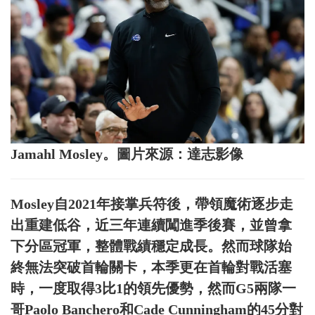
Jamahl Mosley。圖片來源：達志影像
Mosley自2021年接掌兵符後，帶領魔術逐步走
出重建低谷，近三年連續闖進季後賽，並曾拿
下分區冠軍，整體戰績穩定成長。然而球隊始
終無法突破首輪關卡，本季更在首輪對戰活塞
時，一度取得3比1的領先優勢，然而G5兩隊一
哥Paolo Banchero和Cade Cunningham的45分對