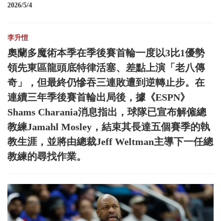
2026/5/4
李升愷
奧蘭多魔術本季在季後賽首輪一度以3比1優勢
領先東區龍頭底特律活塞、差點上演「老八傳
奇」，但最終仍慘吞三連敗遭到逆轉止步。在
連續三年季後賽首輪出局後，據《ESPN》
Shams Charania消息指出，球隊已宣布解僱總
教練Jamahl Mosley，結束其長達五個賽季的執
教生涯，並將由總裁Jeff Weltman主導下一任總
教練的尋找作業。