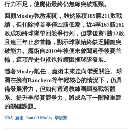
行力不足，使魔術最終仍無緣突破瓶頸。
回顧Mosley執教期間，雖然累積189勝211敗戰
績，但扣除掉首季僅22勝低潮，近4季167勝161
敗成功將球隊帶回競爭行列，但季後賽7勝12敗
且連三年止步首輪，顯示球隊始終缺乏關鍵突
破能力。魔術自2010年後便未曾闖過季後賽首
輪，這項歷史包袱也持續困擾球隊發展。
隨著Mosley離任，魔術未來走向備受關注。球
團在擁有Banchero等年輕核心的情況下，仍具
備發展潛力，但如何透過教練團調整戰術體
系、提升季後賽競爭力，將成為下一階段重建
的關鍵課題。
NBA
魔術
Jamahl Mosley
季後賽