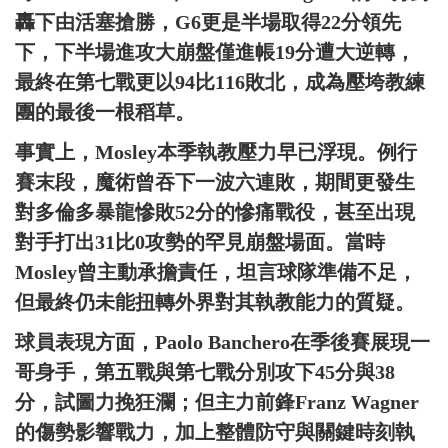
轟下由活塞搶勝，G6更是半場取得22分領先
下，下半場進攻大崩盤僅進帳19分遭大逆轉，
最終在第七戰更以94比116敗北，成為壓垮教練
團的最後一根稻草。
事實上，Mosley本季執教壓力早已浮現。例行
賽末段，魔術曾吞下一波六連敗，期間更發生
對多倫多暴龍慘敗52分的慘痛戰役，甚至出現
對手打出31比0攻勢的罕見崩盤場面。當時
Mosley曾主動承擔責任，坦言球隊準備不足，
但最終仍未能扭轉外界對其執教能力的質疑。
球員表現方面，Paolo Banchero在季後賽展現一
哥身手，第五戰與第七戰分別攻下45分與38
分，試圖力挽狂瀾；但主力前鋒Franz Wagner
的傷勢影響戰力，加上整體防守與關鍵時刻執