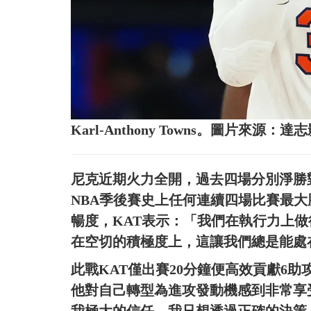
Karl-Anthony Towns。圖片來源：達
尼克近期火力全開，過去四場分別淨勝對手
NBA季後賽史上任何連續四場比賽最
暢度，KAT表示：「我們在執行力上
在空切的積極度上，這讓我們總是能處
此戰KAT僅出賽20分鐘便高效貢獻6
他對自己轉型為進攻發動機感到非常享
我極大的信任。我只想透過正確的決策