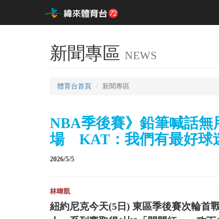
新聞專區
NEWS
體育台首頁
新聞專區
NBA季後賽》鉛筆喊話
場 KAT：我們有最好球
2026/5/5
林暐凱
紐約尼克今天(5日) 東區季後賽次輪首