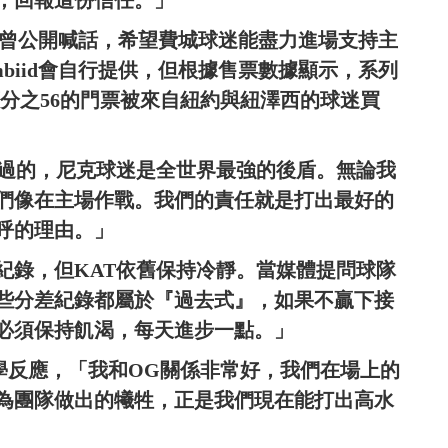
biid曾公開喊話，希望費城球迷能盡力進場支持主
biid會自行提供，但根據售票數據顯示，系列
分之56的門票被來自紐約與紐澤西的球迷買
說過的，尼克球迷是全世界最強的後盾。無論我
們像在主場作戰。我們的責任就是打出最好的
呼的理由。」
紀錄，但KAT依舊保持冷靜。當媒體提問球隊
些分差紀錄都屬於『過去式』，如果不贏下接
必須保持飢渴，每天進步一點。」
的化學反應，「我和OG關係非常好，我們在場上的
為團隊做出的犧牲，正是我們現在能打出高水