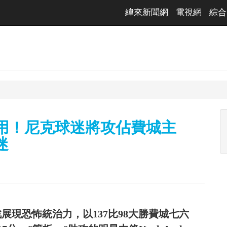
緯來新聞網
電視網
綜合
無用！尼克球迷將攻佔費城主
迷
戰展現恐怖統治力，以137比98大勝費城七六