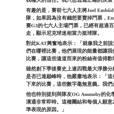
有趣的是，賽前七六人主將Joel Em
隊，如果因為沒有錢想要賣掉門票，Em
賽G3的七六人主場門票，已經有超過百
走，顯示尼克球迷相當力挺球隊。
對此KAT興奮地表示：「就像我之前
們在哪裡比賽，他們展現的能量都讓我
比賽，讓這些遠道而來的粉絲有值得歡
雖然創下季後賽史上連四戰最大淨勝分
是否已達巔峰時，他嚴肅地表示：「這
下來的比賽，這些數字毫無意義。我們
他也特別提到與隊友OG Anunoby
溝通非常即時。這種團結和每個人願意
準表現的原因。」