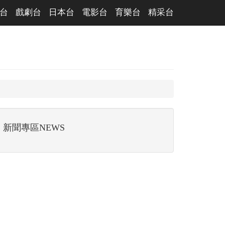
台
戲劇台
日本台
電影台
育樂台
精采台
新聞專區NEWS