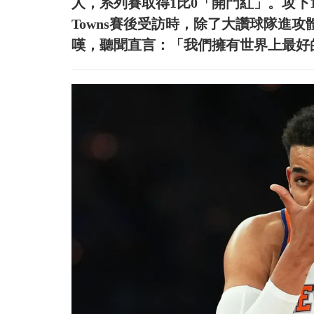
人，系列賽取得1比0「開門紅」。攻下17分
Towns賽後受訪時，除了大讚球隊進
嘆，聽聞直言：「我們擁有世界上最好