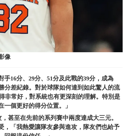
志影像
16分、29分、51分及此戰的39分，成為
大勝分差紀錄。對於球隊如何達到如此驚人的流
做得非常好，對系統也有更深刻的理解。特別是
在一個更好的得分位置。」
助攻，甚至在先前的系列賽中兩度達成大三元。
受，「我熱愛讓隊友參與進攻，隊友們也給予
，回報這份信任。」