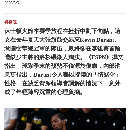
2026/5/5
吳嘉倪
休士頓火箭本賽季旅程在挫折中劃下句點，這
支在去年夏天大張旗鼓交易來Kevin Durant、
意圖衝擊總冠軍的隊伍，最終卻在季後賽首輪
遭缺少主將的洛杉磯湖人淘汰。《ESPN》撰文
指出，球隊季末的頹勢不僅源於傷病，內部消
息更指出，Durant令人難以捉摸的「情緒化」
性格，在缺乏資深領導者調解的情況下，意外
成了年輕陣容沉重的心理負擔。