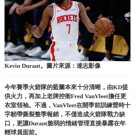
Kevin Durant。圖片來源：達志影像
今年賽季火箭隊的藍圖本來十分清晰，由KD提
供火力，再加上老牌控衛Fred VanVleet擔任更
衣室領袖。不過，VanVleet在開季前訓練營時十
字韌帶撕裂整季報銷，不僅造成火箭隊戰力缺
口，更讓Durant脆弱的情緒管理直接暴露在年
輕球員面前。