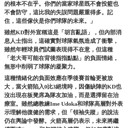
的根本不在乎。你們的當家球星既不會投籃也
不會防守，這比我的失誤問題嚴重得多。記
住，這些傢伙是你們球隊的未來。」
雖然KD對外宣稱這是「胡言亂語」，但內部消
息人士指出，這確實對球隊氣氛造成了衝擊，
雖然年輕球員們試圖表現得不在意，但這種
「老大哥可能在背後指指點點」的負面情緒，
無形中削弱了球隊的凝聚力。
這種情緒化的負面效應在季後賽首輪更被放
大，當火箭陷入0比3絕境時，因傷缺陣的KD也
沒出現在板凳席為隊友加油，而是選擇留在治
療室。雖然總教練Ime Udoka和球隊高層對外表
示理解他復健的需求，但「領袖失蹤」的說法
仍在輿論中發酵。火箭高層仍表示，未來將繼