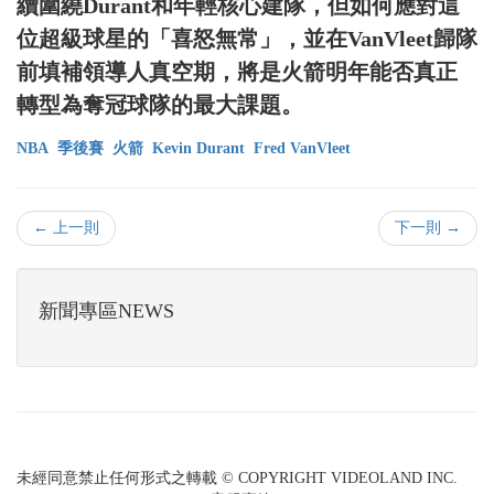
續圍繞Durant和年輕核心建隊，但如何應對這
位超級球星的「喜怒無常」，並在VanVleet歸隊
前填補領導人真空期，將是火箭明年能否真正
轉型為奪冠球隊的最大課題。
NBA
季後賽
火箭
Kevin Durant
Fred VanVleet
← 上一則
下一則 →
新聞專區NEWS
未經同意禁止任何形式之轉載 © COPYRIGHT VIDEOLAND INC.