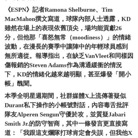
《ESPN》記者Ramona Shelburne、Tim
MacMahon撰文寫道，球隊內部人士透露，KD
雖然在場上的表現依舊頂尖，場均能貢獻26
分，但他那「喜怒無常（moodiness）」的情緒
波動，在漫長的賽季中讓陣中的年輕球員感到
無所適從。報導指出，在缺乏VanVleet和同樣因
傷報銷的Steven Adams作為溝通緩衝的情況
下，KD的情緒化越來越明顯，甚至爆發「開小
帳」醜聞。
本季全明星週期間，社群媒體X上流傳著疑似
Durant私下操作的小帳號對話，內容毒舌批評
隊友Alperen Sengun守優於攻，並質疑Jabari
Smith Jr.的防守智商，其中一條發言更直接寫
道：「我跟這支爛隊打球肯定會失誤，但我他X