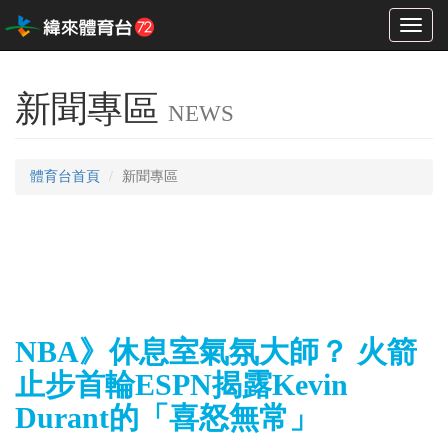
Toggl
naviga
新聞專區
NEWS
體育台首頁
新聞專區
NBA》休息室氣氛大師？ 火箭
止步首輪ESPN揭露Kevin
Durant的「喜怒無常」