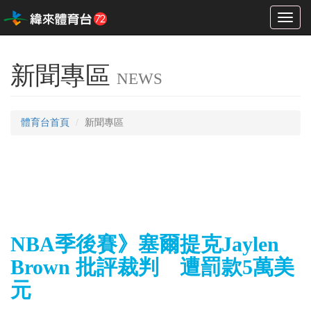
Toggl
naviga
新聞專區
NEWS
體育台首頁
新聞專區
NBA季後賽》塞爾提克Jaylen
Brown 批評裁判 遭罰款5萬美
元