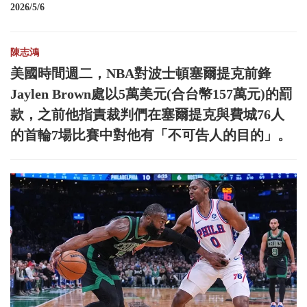
2026/5/6
陳志鴻
美國時間週二，NBA對波士頓塞爾提克前鋒
Jaylen Brown處以5萬美元(合台幣157萬元)的罰
款，之前他指責裁判們在塞爾提克與費城76人
的首輪7場比賽中對他有「不可告人的目的」。