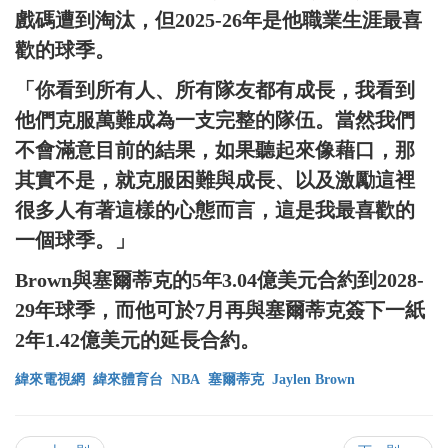
戲碼遭到淘汰，但2025-26年是他職業生涯最喜
歡的球季。
「你看到所有人、所有隊友都有成長，我看到
他們克服萬難成為一支完整的隊伍。當然我們
不會滿意目前的結果，如果聽起來像藉口，那
其實不是，就克服困難與成長、以及激勵這裡
很多人有著這樣的心態而言，這是我最喜歡的
一個球季。」
Brown與塞爾蒂克的5年3.04億美元合約到2028-
29年球季，而他可於7月再與塞爾蒂克簽下一紙
2年1.42億美元的延長合約。
緯來電視網
緯來體育台
NBA
塞爾蒂克
Jaylen Brown