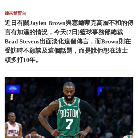
緯來體育台
近日有關Jaylen Brown與塞爾蒂克高層不和的傳
言有加溫的情況，今天(7日)籃球事務部總裁
Brad Stevens出面淡化這個傳言，而Brown則在
受訪時不願談及這個話題，而是說他想在波士
頓多打10年。