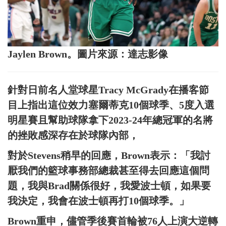
Jaylen Brown。圖片來源：達志影像
針對日前名人堂球星Tracy McGrady在播客節
目上指出這位效力塞爾蒂克10個球季、5度入選
明星賽且幫助球隊拿下2023-24年總冠軍的名將
的挫敗感深存在於球隊內部，
對於Stevens稍早的回應，Brown表示：「我討
厭我們的籃球事務部總裁甚至得去回應這個問
題，我與Brad關係很好，我愛波士頓，如果要
我決定，我會在波士頓再打10個球季。」
Brown重申，儘管季後賽首輪被76人上演大逆轉