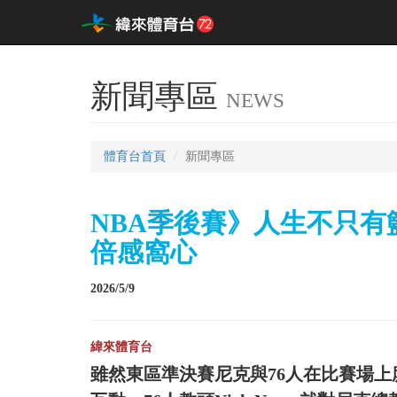
新聞專區
NEWS
體育台首頁
新聞專區
NBA季後賽》人生不只有籃球
倍感窩心
2026/5/9
緯來體育台
雖然東區準決賽尼克與76人在比賽場