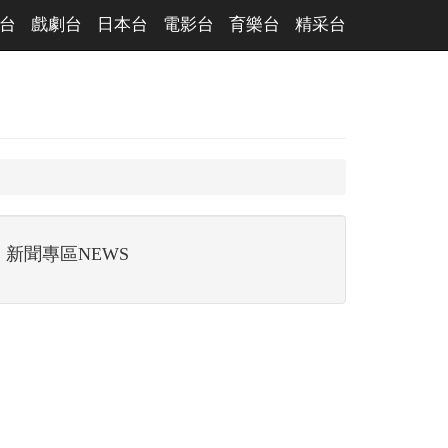
台
戲劇台
日本台
電影台
育樂台
精采台
新聞專區NEWS