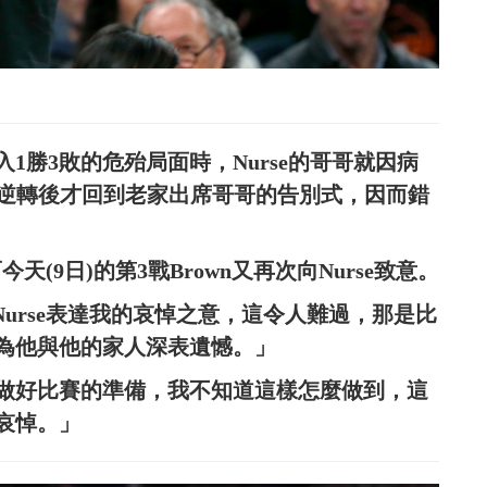
1勝3敗的危殆局面時，Nurse的哥哥就因病
連勝逆轉後才回到老家出席哥哥的告別式，因而錯
今天(9日)的第3戰Brown又再次向Nurse致意。
Nurse表達我的哀悼之意，這令人難過，那是比
為他與他的家人深表遺憾。」
做好比賽的準備，我不知道這樣怎麼做到，這
哀悼。」