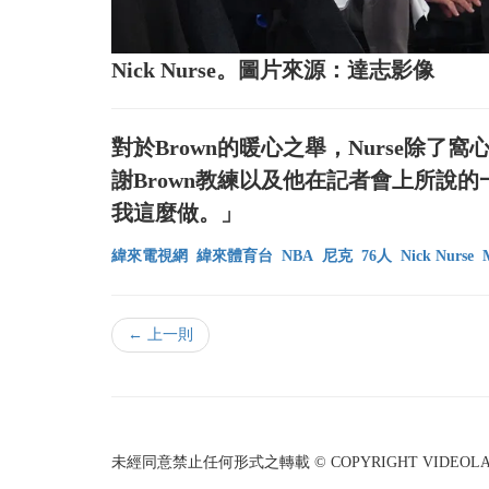
Nick Nurse。圖片來源：達志影像
對於Brown的暖心之舉，Nurse除
謝Brown教練以及他在記者會上所說
我這麼做。」
緯來電視網
緯來體育台
NBA
尼克
76人
Nick Nurse
← 上一則
未經同意禁止任何形式之轉載 © COPYRIGHT VIDEOLAND I