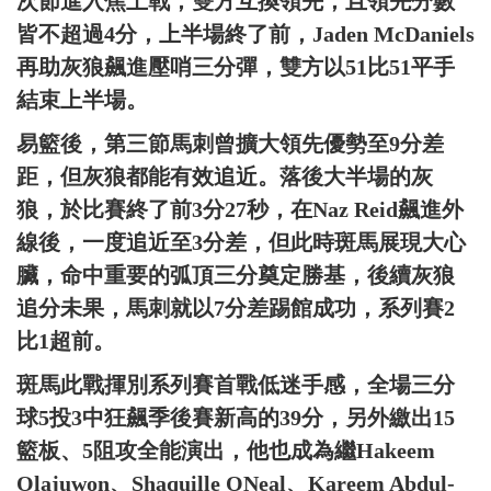
次節進入焦土戰，雙方互換領先，且領先分數
皆不超過4分，上半場終了前，Jaden McDaniels
再助灰狼飆進壓哨三分彈，雙方以51比51平手
結束上半場。
易籃後，第三節馬刺曾擴大領先優勢至9分差
距，但灰狼都能有效追近。落後大半場的灰
狼，於比賽終了前3分27秒，在Naz Reid飆進外
線後，一度追近至3分差，但此時斑馬展現大心
臟，命中重要的弧頂三分奠定勝基，後續灰狼
追分未果，馬刺就以7分差踢館成功，系列賽2
比1超前。
斑馬此戰揮別系列賽首戰低迷手感，全場三分
球5投3中狂飆季後賽新高的39分，另外繳出15
籃板、5阻攻全能演出，他也成為繼Hakeem
Olajuwon、Shaquille ONeal、Kareem Abdul-