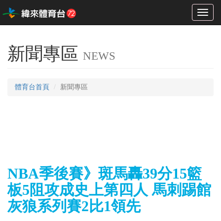
Toggl
naviga
新聞專區
NEWS
體育台首頁
新聞專區
NBA季後賽》斑馬轟39分15籃
板5阻攻成史上第四人 馬刺踢館
灰狼系列賽2比1領先