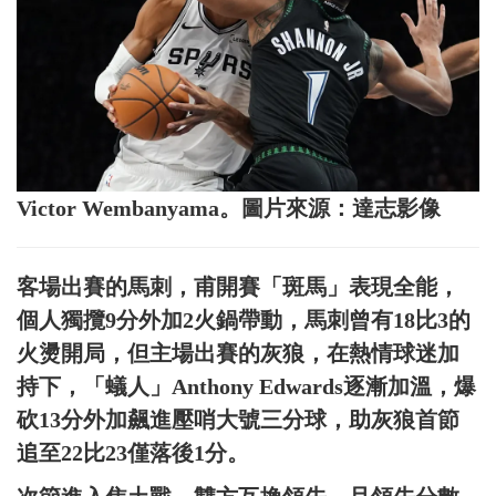
Victor Wembanyama。圖片來源：達志影像
客場出賽的馬刺，甫開賽「斑馬」表現全能，
個人獨攬9分外加2火鍋帶動，馬刺曾有18比3的
火燙開局，但主場出賽的灰狼，在熱情球迷加
持下，「蟻人」Anthony Edwards逐漸加溫，爆
砍13分外加飆進壓哨大號三分球，助灰狼首節
追至22比23僅落後1分。