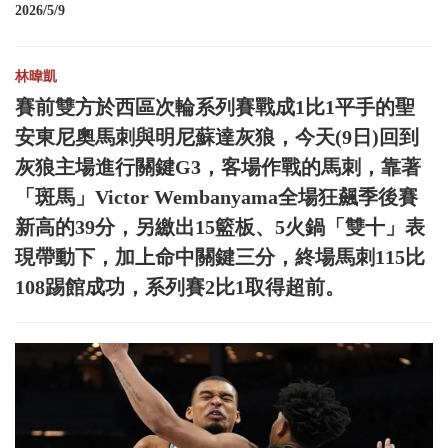
2026/5/9
林暐凱
賽前雙方於西區次輪系列賽戰成1比1平手的聖
安東尼奧馬刺與明尼蘇達灰狼，今天(9日)回到
灰狼主場進行關鍵G3，客場作戰的馬刺，靠著
「斑馬」Victor Wembanyama全場狂飆季後賽
新高的39分，另繳出15籃板、5火鍋「雙十」表
現帶動下，加上命中關鍵三分，終場馬刺115比
108踢館成功，系列賽2比1取得超前。