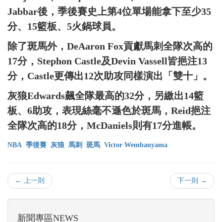
Jabbar後，季後賽史上第4位單場能拿下至少35
分、15籃板、5火鍋球員。
除了斑馬外，DeAaron Fox貢獻馬刺全隊次高的
17分，Stephon Castle及Devin Vassell皆挹注13
分，Castle更傳出12次助攻同樣演出「雙十」。
灰狼Edwards飆全隊最高的32分，另繳出14籃
板、6助攻，表現絲毫不遜色於斑馬，Reid挹注
全隊次高的18分，McDaniels則有17分進帳。
NBA
季後賽
灰狼
馬刺
斑馬
Victor Wembanyama
← 上一則
下一則 →
新聞專區NEWS