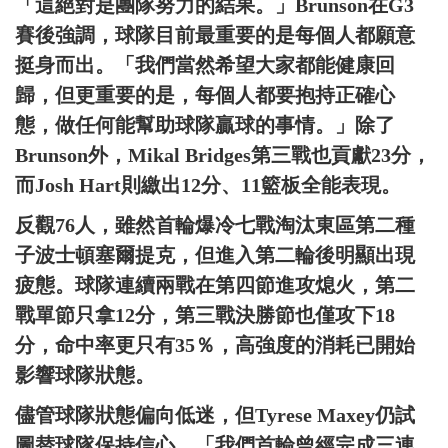
「這絕對是團隊努力的結果。」Brunson在G3
賽後強調，球隊目前最重要的是每個人都願意
挺身而出。「我們當然希望大家都能健康回
歸，但更重要的是，每個人都要抱持正確心
態，做任何能幫助球隊贏球的事情。」除了
Brunson外，Mikal Bridges第三戰也貢獻23分，
而Josh Hart則繳出12分、11籃板全能表現。
反觀76人，雖然首輪爆冷七戰淘汰東區第二種
子波士頓塞爾提克，但進入第二輪後明顯出現
疲態。球隊連續兩戰在第四節進攻熄火，第二
戰單節只拿12分，第三戰決勝節也僅攻下18
分，命中率更只有35％，高強度的消耗已開始
影響球隊狀態。
儘管球隊狀態偏向低迷，但Tyrese Maxey仍試
圖替球隊保持信心。「我們首輪曾經完成三連