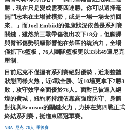
勝，現在只是變成需要四連勝。你可以選擇毫
無鬥志地在主場被橫掃，或是一場一場去拚回
來。」而Joel Embiid的健康狀況依舊是系列賽
關鍵，雖然第三戰帶傷復出攻下18分，但腳踝
與臀部傷勢明顯影響他在禁區的統治力，全場
僅抓下6籃板，76人團隊籃板更以33比49遭尼克
壓制。
目前尼克不僅握有系列賽絕對優勢，近期整體
狀態同樣火熱，近6戰全勝、近10場更拿下7勝3
敗，攻守效率全面優於76人。面對已被逼入絕
境的費城，紐約將持續依靠高強度防守、身體
對抗與Brunson的關鍵火力，力拚在第四戰正式
終結系列賽，挺進東區冠軍賽。
NBA
尼克
76人
季後賽