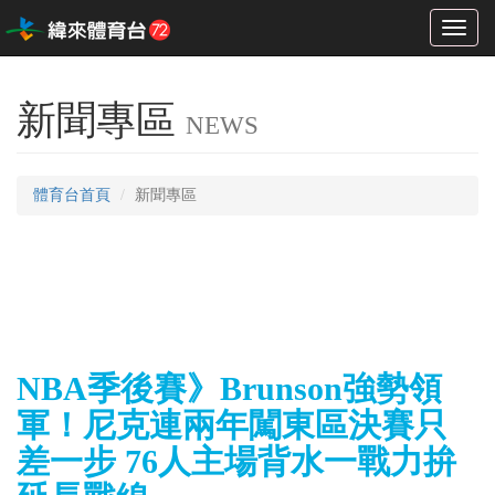
Toggl
naviga
新聞專區
NEWS
體育台首頁
新聞專區
NBA季後賽》Brunson強勢領
軍！尼克連兩年闖東區決賽只
差一步 76人主場背水一戰力拚