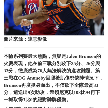
圖片來源：達志影像
本輪系列賽最大焦點，無疑是Jalen Brunson的
火燙表現，他在前三戰分別攻下35分、26分與
33分，徹底成為76人無法解決的進攻難題。第
三戰在OG Anunoby因腿後肌傷勢缺陣情況下，
Brunson再度挺身而出，不僅砍下全隊最高33
分，還送出9次助攻，帶領尼克以108比94再下
一城取得3比0的絕對聽牌優勢。