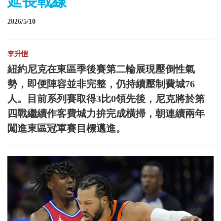
延長戰線
2026/5/10
李升愷
紐約尼克在東區季後賽第二輪展現壓倒性氣
勢，即便陣容並非完整，仍持續壓制費城76
人。目前系列賽取得3比0領先後，尼克將於第
四戰繼續作客費城力拚完成橫掃，朝連續兩年
闖進東區冠軍賽目標邁進。