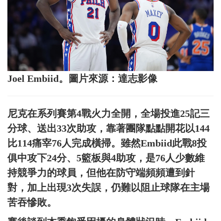
Joel Embiid。圖片來源：達志影像
尼克在系列賽第4戰火力全開，全場投進25記三
分球、送出33次助攻，靠著團隊點點開花以144
比114痛宰76人完成橫掃。雖然Embiid此戰8投
俱中攻下24分、5籃板與4助攻，是76人少數維
持競爭力的球員，但他在防守端頻頻遭到針
對，加上出現3次失誤，仍難以阻止球隊在主場
苦吞慘敗。