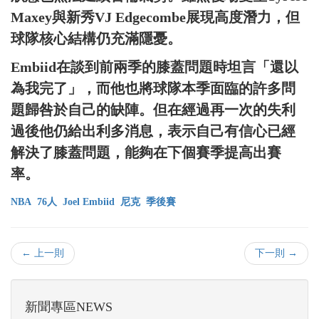
Maxey與新秀VJ Edgecombe展現高度潛力，但
球隊核心結構仍充滿隱憂。
Embiid在談到前兩季的膝蓋問題時坦言「還以
為我完了」，而他也將球隊本季面臨的許多問
題歸咎於自己的缺陣。但在經過再一次的失利
過後他仍給出利多消息，表示自己有信心已經
解決了膝蓋問題，能夠在下個賽季提高出賽
率。
NBA
76人
Joel Embiid
尼克
季後賽
← 上一則
下一則 →
新聞專區NEWS