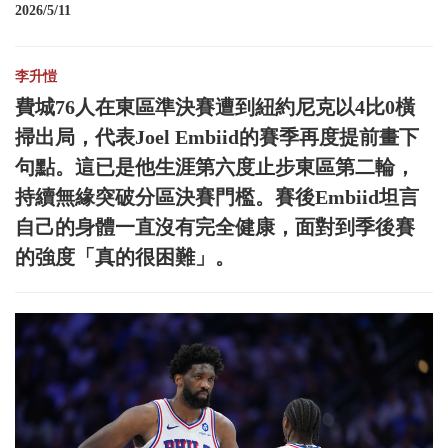
2026/5/11
李升愷
費城76人在東區準決賽遭到紐約尼克以4比0橫
掃出局，代表Joel Embiid的賽季再度提前畫下
句點。這已是他生涯第六度止步東區第二輪，
持續無緣突破分區決賽門檻。賽後Embiid坦言
自己的身體一直沒有完全健康，面對到季後賽
的強度「真的很困難」。