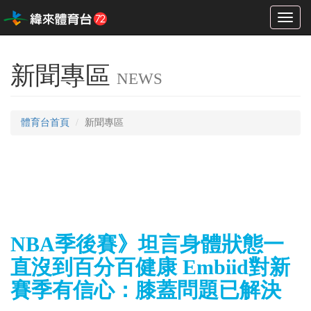
Toggl
naviga
新聞專區
NEWS
體育台首頁
新聞專區
NBA季後賽》坦言身體狀態一
直沒到百分百健康 Embiid對新
賽季有信心：膝蓋問題已解決