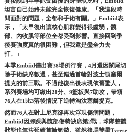
賽後談到本季飽受困擾的身體狀況時，Embiid
坦言自己始終未能完全恢復健康。「我這段時
間面對的問題，全都和手術有關。」Embiid表
示，「太早復出讓核心肌群變得很虛弱，髖
部、內收肌等部位全都受到影響。直接回到季
後賽強度真的很困難，但我還是盡全力去
打。」
本季Embiid僅出賽38場例行賽，4月還因闌尾切
除手術缺席數週，甚至錯過首輪對波士頓塞爾
提克的前三戰。不過他復出後表現依舊驚人，
系列賽場均可繳出28分、9籃板與7助攻，帶領
76人在1比3落後情況下逆轉淘汰塞爾提克。
然而76人在對上尼克卻再次浮現傷病問題，
Embiid因腳踝與髖部傷勢缺席第2戰，球隊整體
狀態也無法延續首輪氣勢。雖然後場雙星Tyrese