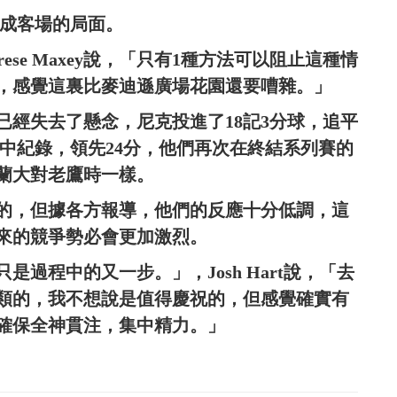
主場變成客場的局面。
se Maxey說，「只有1種方法可以阻止這種情
，感覺這裏比麥迪遜廣場花園還要嘈雜。」
已經失去了懸念，尼克投進了18記3分球，追平
命中紀錄，領先24分，他們再次在終結系列賽的
特蘭大對老鷹時一樣。
的，但據各方報導，他們的反應十分低調，這
來的競爭勢必會更加激烈。
過程中的又一步。」，Josh Hart說，「去
類的，我不想說是值得慶祝的，但感覺確實有
確保全神貫注，集中精力。」