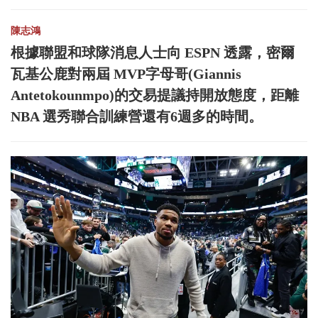
陳志鴻
根據聯盟和球隊消息人士向 ESPN 透露，密爾
瓦基公鹿對兩屆 MVP字母哥(Giannis
Antetokounmpo)的交易提議持開放態度，距離
NBA 選秀聯合訓練營還有6週多的時間。