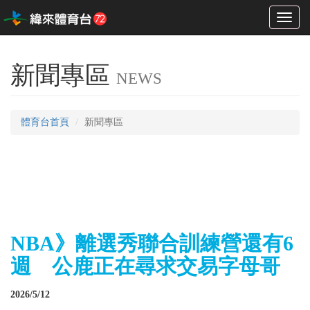
Toggl
naviga
新聞專區
NEWS
體育台首頁
新聞專區
NBA》離選秀聯合訓練營還有6
週 公鹿正在尋求交易字母哥
2026/5/12