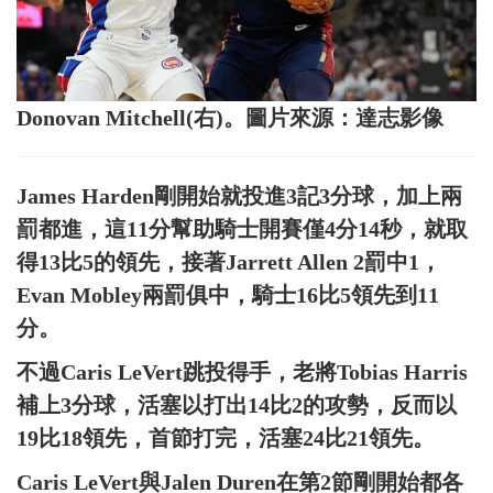
Donovan Mitchell(右)。圖片來源：達志影像
James Harden剛開始就投進3記3分球，加上兩
罰都進，這11分幫助騎士開賽僅4分14秒，就取
得13比5的領先，接著Jarrett Allen 2罰中1，
Evan Mobley兩罰俱中，騎士16比5領先到11
分。
不過Caris LeVert跳投得手，老將Tobias Harris
補上3分球，活塞以打出14比2的攻勢，反而以
19比18領先，首節打完，活塞24比21領先。
Caris LeVert與Jalen Duren在第2節剛開始都各