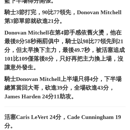
籃下半場得分開張。
騎士3節打完，90比77領先，Donovan Mitchell
第3節單節就砍進21分。
Donovan Mitchell在第4節手感依舊火燙，他在
最後8分58秒兩罰俱中，騎士以98比77領先到21
分，但太早換下主力，最後49.7秒，被活塞追成
101比109僅落後8分，只好再把主力換上場，沒
讓意外發生。
騎士Donovan Mitchell上半場只得4分，下半場
總算當回大哥，砍進39分，全場砍進43分，
James Harden 24分11助攻。
活塞Caris LeVert 24分，Cade Cunningham 19
分。