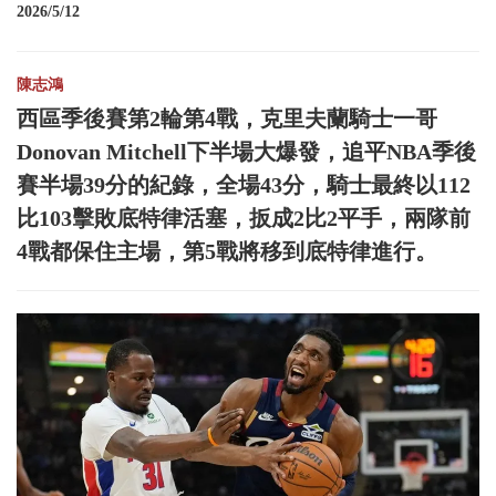
2026/5/12
陳志鴻
西區季後賽第2輪第4戰，克里夫蘭騎士一哥
Donovan Mitchell下半場大爆發，追平NBA季後
賽半場39分的紀錄，全場43分，騎士最終以112
比103擊敗底特律活塞，扳成2比2平手，兩隊前
4戰都保住主場，第5戰將移到底特律進行。