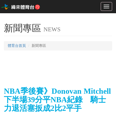
Toggl
naviga
新聞專區
NEWS
體育台首頁
新聞專區
NBA季後賽》Donovan Mitchell
下半場39分平NBA紀錄 騎士
力退活塞扳成2比2平手