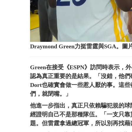
Draymond Green力挺雷霆與SGA
Green在接受《ESPN》訪問時表示
認為真正重要的是結果。「沒錯，他們確
Dort也確實會做一些惹人厭的事。這
們，就閉嘴。」
他進一步指出，真正只依賴騙犯規的球
經證明自己不是那種隊伍。「一支只靠
題。但雷霆拿過總冠軍，所以別再找藉口