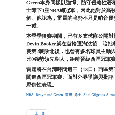
Green本身同樣以強悍、防守侵略性
士奪下4座NBA總冠軍，因此他對於
解。他認為，雷霆的強勢不只是哨音優
一截。
本季季後賽期間，已有多支球隊公開對
Devin Booker就在首輪遭淘汰後
賽第2戰敗北後，也曾有多名球員主動
比0強勢領先湖人，距離晉級西區冠軍
雷霆將在台灣時間週三（13日）西區
闖進西區冠軍賽。面對外界爭議與批評
壓倒性表現。
NBA
Draymond Green
雷霆
勇士
Shai Gilgeous-Alex
← 上一則