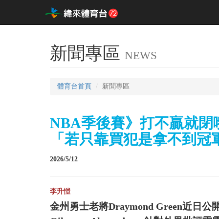
新聞專區
NEWS
體育台首頁
新聞專區
NBA季後賽》打不贏就閉
「若只靠買犯是拿不到冠
2026/5/12
李升愷
金州勇士老將Draymond Green近日