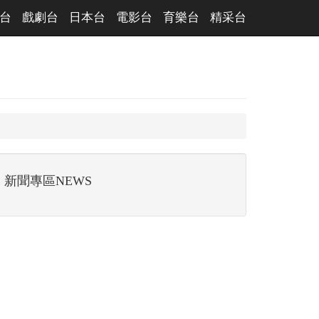
台
戲劇台
日本台
電影台
育樂台
精采台
新聞專區NEWS