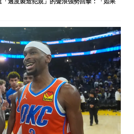
外界批評雷霆「過度製造犯規」的聲浪強勢回擊：「如果