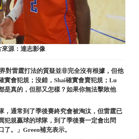
。圖片來源：達志影像
，外界對雷霆打法的質疑並非完全沒有根據，但他
實會犯規；沒錯，Shai確實會賣犯規；Lu
些都是真的，但那又怎樣？如果你無法擊敗他
隊，通常到了季後賽終究會被淘汰，但雷霆已
買犯規贏球的球隊，到了季後賽一定會出問
了。」Green補充表示。