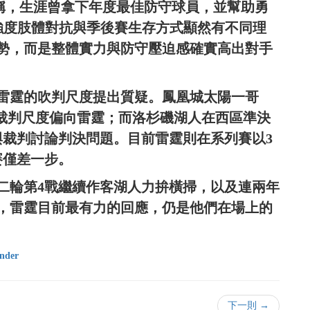
著稱，生涯曾拿下年度最佳防守球員，並幫助勇
高強度肢體對抗與季後賽生存方式顯然有不同理
勢，而是整體實力與防守壓迫感確實高出對手
雷霆的吹判尺度提出質疑。鳳凰城太陽一哥
，暗批裁判尺度偏向雷霆；而洛杉磯湖人在西區準決
與裁判討論判決問題。目前雷霆則在系列賽以3
賽僅差一步。
第二輪第4戰繼續作客湖人力拚橫掃，以及連兩年
，雷霆目前最有力的回應，仍是他們在場上的
ander
下一則 →