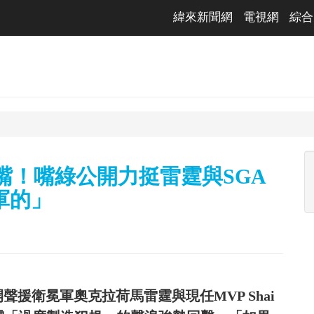
緯來新聞網
電視網
綜合
嘴！嘴綠公開力挺雷霆與SGA
軍的」
公開聲援衛冕軍奧克拉荷馬雷霆與現任MVP Shai