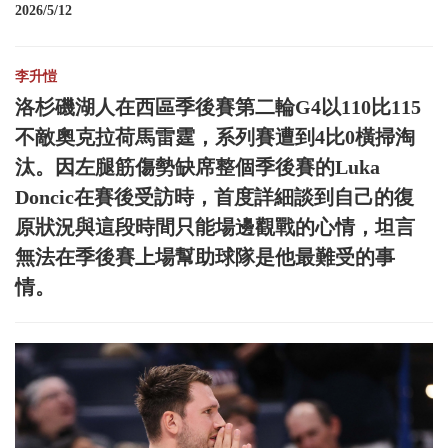
2026/5/12
李升愷
洛杉磯湖人在西區季後賽第二輪G4以110比115
不敵奧克拉荷馬雷霆，系列賽遭到4比0橫掃淘
汰。因左腿筋傷勢缺席整個季後賽的Luka
Doncic在賽後受訪時，首度詳細談到自己的復
原狀況與這段時間只能場邊觀戰的心情，坦言
無法在季後賽上場幫助球隊是他最難受的事
情。