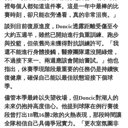
裡每個人都知道這件事。這是一年中最棒的比
賽時刻，卻只能在旁邊看，真的非常沮喪。」
談到目前復原進度，Doncic透露距離受傷至今
大約五週半，雖然已開始進行負重訓練、跑步
與投籃，但依舊尚未獲得對抗訓練許可。「我
還不能進行身體接觸，醫療團隊還沒開綠燈，
不過接下來一、兩週應該會開始嘗試。」他也
指出，休賽季現階段最重要的任務仍是持續恢
復健康，確保自己能以最佳狀態迎接下個球
季。
儘管本季最終以失望收場，但Doncic對湖人的
未來仍抱持高度信心。他提到球隊在例行賽後
段曾打出18戰16勝2敗的火熱表現，那段時間讓
全隊相信自己具備爭冠實力。「更衣室氛圍非