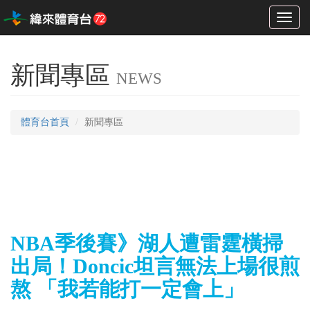
Toggl
naviga
新聞專區
NEWS
體育台首頁
新聞專區
NBA季後賽》湖人遭雷霆橫掃
出局！Doncic坦言無法上場很煎
熬 「我若能打一定會上」