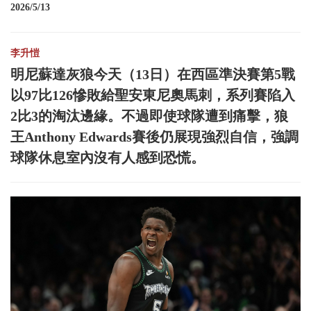
2026/5/13
李升愷
明尼蘇達灰狼今天（13日）在西區準決賽第5戰
以97比126慘敗給聖安東尼奧馬刺，系列賽陷入
2比3的淘汰邊緣。不過即使球隊遭到痛擊，狼
王Anthony Edwards賽後仍展現強烈自信，強調
球隊休息室內沒有人感到恐慌。