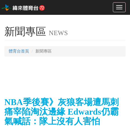
Toggl
naviga
新聞專區
NEWS
體育台首頁
新聞專區
NBA季後賽》灰狼客場遭馬刺
痛宰陷淘汰邊緣 Edwards仍霸
氣喊話：隊上沒有人害怕