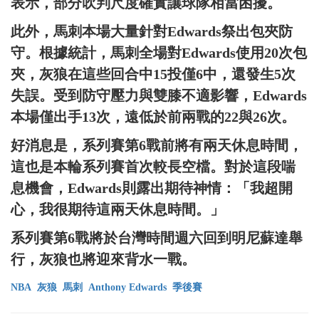
表示，部分吹判尺度確實讓球隊相當困擾。
此外，馬刺本場大量針對Edwards祭出包夾防
守。根據統計，馬刺全場對Edwards使用20次包
夾，灰狼在這些回合中15投僅6中，還發生5次
失誤。受到防守壓力與雙膝不適影響，Edwards
本場僅出手13次，遠低於前兩戰的22與26次。
好消息是，系列賽第6戰前將有兩天休息時間，
這也是本輪系列賽首次較長空檔。對於這段喘
息機會，Edwards則露出期待神情：「我超開
心，我很期待這兩天休息時間。」
系列賽第6戰將於台灣時間週六回到明尼蘇達舉
行，灰狼也將迎來背水一戰。
NBA
灰狼
馬刺
Anthony Edwards
季後賽