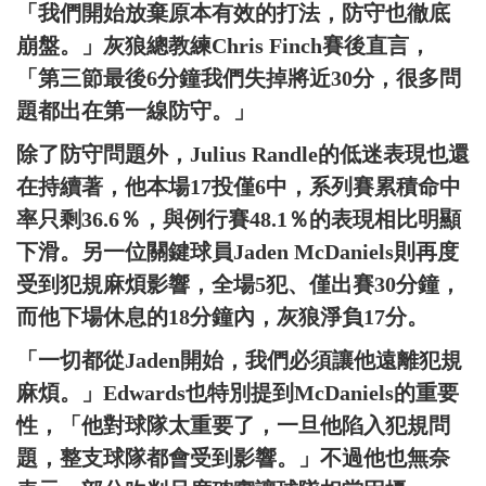
「我們開始放棄原本有效的打法，防守也徹底
崩盤。」灰狼總教練Chris Finch賽後直言，
「第三節最後6分鐘我們失掉將近30分，很多問
題都出在第一線防守。」
除了防守問題外，Julius Randle的低迷表現也還
在持續著，他本場17投僅6中，系列賽累積命中
率只剩36.6％，與例行賽48.1％的表現相比明顯
下滑。另一位關鍵球員Jaden McDaniels則再度
受到犯規麻煩影響，全場5犯、僅出賽30分鐘，
而他下場休息的18分鐘內，灰狼淨負17分。
「一切都從Jaden開始，我們必須讓他遠離犯規
麻煩。」Edwards也特別提到McDaniels的重要
性，「他對球隊太重要了，一旦他陷入犯規問
題，整支球隊都會受到影響。」不過他也無奈