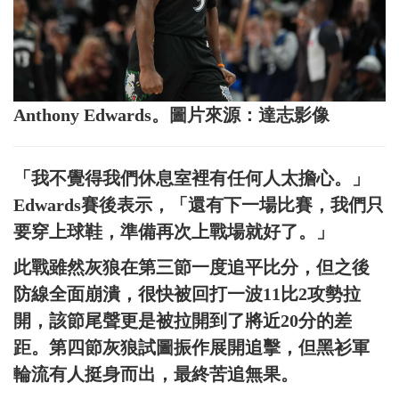
Anthony Edwards。圖片來源：達志影像
「我不覺得我們休息室裡有任何人太擔心。」
Edwards賽後表示，「還有下一場比賽，我們只
要穿上球鞋，準備再次上戰場就好了。」
此戰雖然灰狼在第三節一度追平比分，但之後
防線全面崩潰，很快被回打一波11比2攻勢拉
開，該節尾聲更是被拉開到了將近20分的差
距。第四節灰狼試圖振作展開追擊，但黑衫軍
輪流有人挺身而出，最終苦追無果。