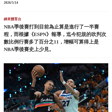
2026/5/14
緯來體育台
NBA季後賽打到目前為止算是進行了一半賽
程，而根據《ESPN》報導，迄今犯規的吹判次
數比例行賽多了百分之11，增幅可算得上是
NBA季後賽史上少見。