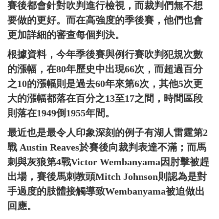
賽後都會針對吹判進行檢視，而裁判們無不想
要做的更好。而在高強度的季後賽，他們也會
更加詳細的審查每個判決。
根據資料，今年季後賽與例行賽吹判犯規次數
的漲幅，在80年歷史中出現66次，而超過百分
之10的漲幅則是過去60年來第6次，其他5次更
大的漲幅都落在百分之13至17之間，時間區段
則落在1949倒1955年間。
最近也是最令人印象深刻的例子有湖人雷霆第2
戰 Austin Reaves於賽後向裁判表達不滿；而馬
刺與灰狼第4戰Victor Wembanyama因肘擊被趕
出場，賽後馬刺教頭Mitch Johnson則認為是對
手過度的肢體接觸導致Wembanyama被迫做出
回應。