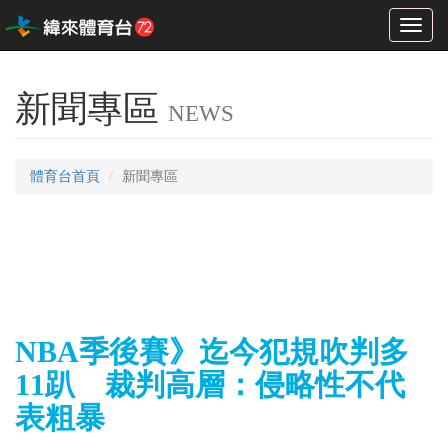
Toggl
naviga
新聞專區
NEWS
體育台首頁
新聞專區
NBA季後賽》迄今犯規吹判多
11趴 裁判高層：侵略性不代
表粗暴