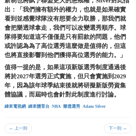
新制也將賦予聯盟更大的懲戒權，Silver對此指
出：「我們擁有額外的權力，也就是如果確實
看到並感覺球隊沒有想要全力取勝，那我們就
會把樂透球拿走，我們可以改變選秀順序。球
隊得要知道這不僅僅是只有罰款的問題，他們
或許認為為了高位選秀這麼做是值得的，但這
也將直接影響到他們獲得高位選秀的能力。」
值得一提的是，如果這項新版選秀制度通過後
將於2027年選秀正式實施，但只會實施到2029
年，因為該年球季結束後就將研擬新版勞資集
體協議，而屆時也會針對此制度進行討論。
緯來電視網
緯來體育台
NBA
樂透選秀
Adam Silver
← 上一則
下一則 →