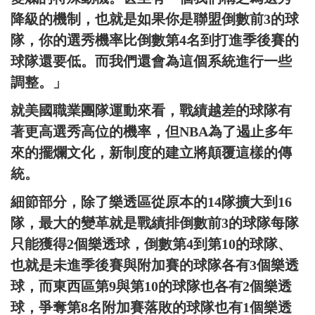
降級的機制，也就是如果你是聯盟倒數前3的球
隊，你的選秀機率比倒數第4名到打進季後賽的
球隊還要低。而我們還會為這個系統進行一些
調整。」
就美國職業團隊運動來看，戰績越差的球隊有
著更高選秀高位的機率，但NBA為了遏止多年
來的擺爛文化，新制度的建立將顛覆這樣的傳
統。
細節部分，除了樂透區從原本的14隊擴大到16
隊，最大的變革就是戰績排倒數前3的球隊每隊
只能獲得2個樂透球，倒數第4到第10的球隊、
也就是未進季後賽與附加賽的球隊各有3個樂透
球，而東西區第9與第10的球隊也各有2個樂透
球，爭奪第8名附加賽落敗的球隊也有1個樂透