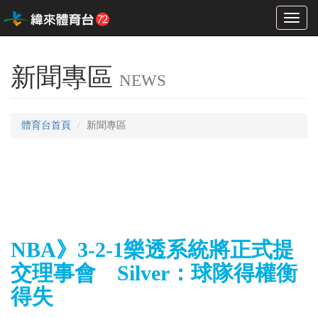
Toggl
naviga
新聞專區
NEWS
體育台首頁
新聞專區
NBA》3-2-1樂透系統將正式提
交理事會 Silver：球隊得權衡
得失