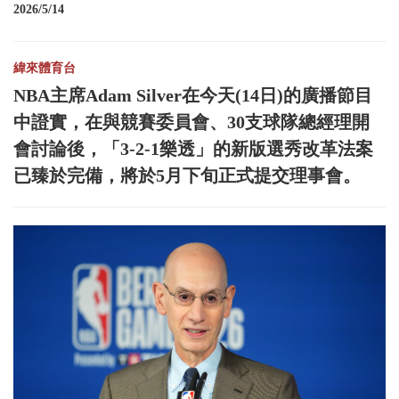
2026/5/14
緯來體育台
NBA主席Adam Silver在今天(14日)的廣播節目
中證實，在與競賽委員會、30支球隊總經理開
會討論後，「3-2-1樂透」的新版選秀改革法案
已臻於完備，將於5月下旬正式提交理事會。