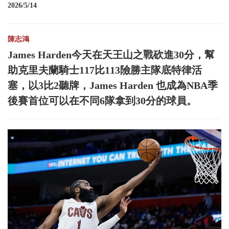
2026/5/14
陳志鴻
James Harden今天在天王山之戰砍進30分，幫
助克里夫蘭騎士117比113險勝主隊底特律活
塞，以3比2聽牌，James Harden 也成為NBA季
後賽首位可以在不同6隊拿到30分的球員。