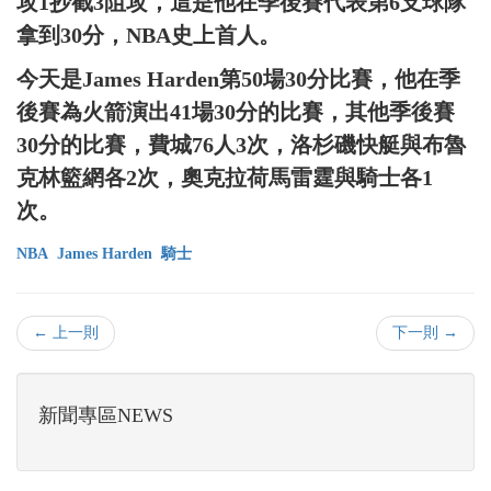
攻1抄截3阻攻，這是他在季後賽代表第6支球隊
拿到30分，NBA史上首人。
今天是James Harden第50場30分比賽，他在季
後賽為火箭演出41場30分的比賽，其他季後賽
30分的比賽，費城76人3次，洛杉磯快艇與布魯
克林籃網各2次，奧克拉荷馬雷霆與騎士各1
次。
NBA
James Harden
騎士
← 上一則
下一則 →
新聞專區NEWS