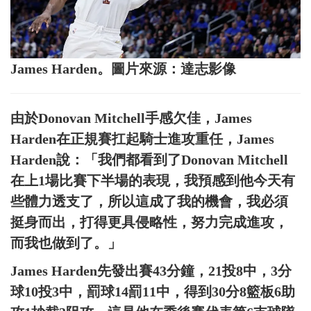
James Harden。圖片來源：達志影像
由於Donovan Mitchell手感欠佳，James
Harden在正規賽扛起騎士進攻重任，James
Harden說：「我們都看到了Donovan Mitchell
在上1場比賽下半場的表現，我預感到他今天有
些體力透支了，所以這成了我的機會，我必須
挺身而出，打得更具侵略性，努力完成進攻，
而我也做到了。」
James Harden先發出賽43分鐘，21投8中，3分
球10投3中，罰球14罰11中，得到30分8籃板6助