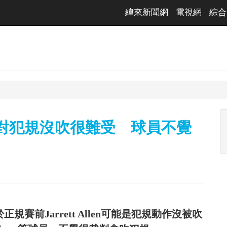
緯來新聞網
電視網
綜合
練對犯規沒吹很難受 球員不覺
對於正規賽前Jarrett Allen可能是犯規動作沒被吹