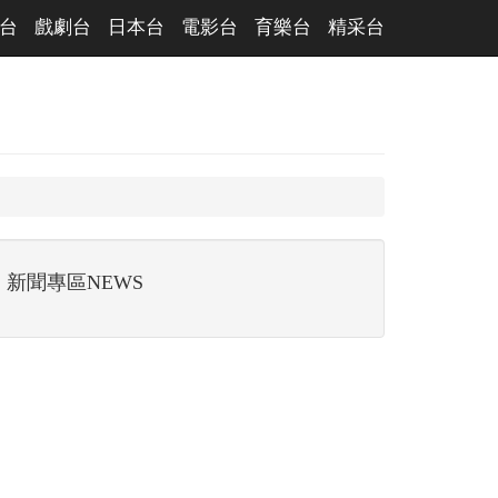
台
戲劇台
日本台
電影台
育樂台
精采台
新聞專區NEWS