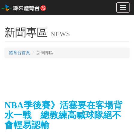
Toggl
naviga
新聞專區
NEWS
體育台首頁
新聞專區
NBA季後賽》活塞要在客場背
水一戰 總教練高喊球隊絕不
會輕易認輸