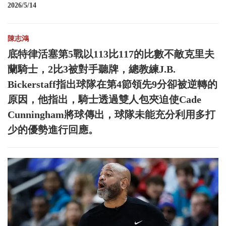
2026/5/14
陳志鴻
底特律活塞第5戰以113比117的比數不敵克里夫
蘭騎士，2比3被對手聽牌，總教練J.B.
Bickerstaff指出球隊在第4節領先9分卻被逆轉的
原因，他指出，騎士透過雙人包夾迫使Cade
Cunningham將球傳出，球隊未能充分利用多打
少的優勢進行回應。