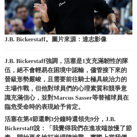
J.B. Bickerstaff。圖片來源：達志影像
J.B. Bickerstaff強調，活塞是1支充滿韌性的隊
伍，絕不會輕易在困境中認輸，儘管接下來的
晉級形勢嚴峻，且需要前往騎士極具統治力的
主場作戰，但他對球員們的心理素質和競爭意
識充滿信心，並對Marcus Sasser等替補球員在
臨危受命時的表現給予肯定。
活塞在第4節還剩3分鐘時還領先9分，J.B.
Bickerstaff說：「我覺得我們在進攻端放慢了節