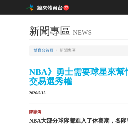
新聞專區
NEWS
體育台首頁
新聞專區
NBA》勇士需要球星來幫忙St
交易選秀權
2026/5/15
陳志鴻
NBA大部分球隊都進入了休賽期，各