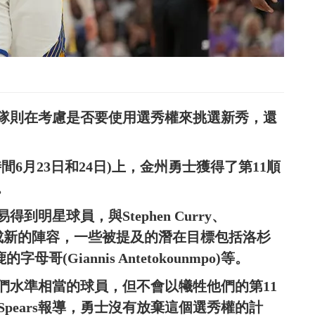
隊則在考慮是否要使用選秀權來挑選新秀，還
時間6月23日和24日)上，金州勇士獲得了第11順
。
明星球員，與Stephen Curry、
tler等組成新的陣容，一些被提及的潛在目標包括洛杉
母哥(Giannis Antetokounmpo)等。
們水準相當的球員，但不會以犧牲他們的第11
. Spears報導，勇士沒有放棄這個選秀權的計