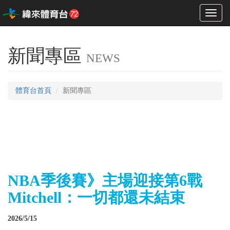
Toggl
naviga
新聞專區
NEWS
體育台首頁
新聞專區
NBA季後賽》主場迎接第6戰
Mitchell：一切都還未結束
2026/5/15