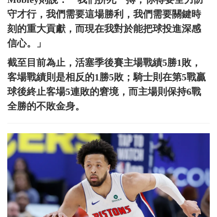
守才行，我們需要這場勝利，我們需要關鍵時
刻的重大貢獻，而現在我對於能把球投進深感
信心。」
截至目前為止，活塞季後賽主場戰績5勝1敗，
客場戰績則是相反的1勝5敗；騎士則在第5戰贏
球後終止客場5連敗的窘境，而主場則保持6戰
全勝的不敗金身。