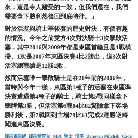
來，這是令人難受的一敗，但我們還在，我們
需要拿下勝利然後回到底特律。」
對於活塞與騎士季後賽的歷史對決，有個有趣
的情況。今年之前雙方4次對決騎士3次擊敗活
塞，其中2016與2009年都是東區首輪且是4戰橫
掃、1次是2007年東區決賽4比2勝出，這3次對
活塞總戰績是12勝2敗。
然而活塞唯一擊敗騎士是在20年前的2006年，
當時與今年一樣，東區第1種子的活塞在東區準
決賽遭遇第4種子的騎士，騎士第5戰同樣拿下
聽牌第3勝，但活塞第6戰84比82驚險拿下客場
勝利後，第7戰回到主場79比61完成2連勝逆轉
闖進東區決賽。
緯來電視網
緯來體育台
NBA
騎士
活塞
Donovan Mitchell
Cade