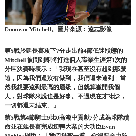
Donovan Mitchell。圖片來源：達志影像
第5戰於延長賽攻下7分走出前4節低迷狀態的
Mitchell被問到即將打進個人職業生涯第1次的
分區決賽時表示：「我現在甚至沒有想到那麼
遠，因為我們還沒有做到，我們還未達到；當
然我想要達到最高的層級，但就算撇開我個
人，對球隊來說也是好事。不過現在才3比2，
一切都還未結束。」
第5戰第4節騎士9比0高潮中貢獻7分成為球隊續
命並在延長賽完成逆轉大業的大功臣Evan
Mobley則說：「我們拼死一搏，你得要全力防