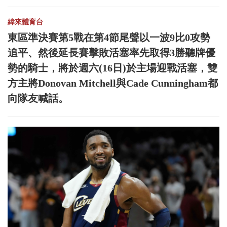
緯來體育台
東區準決賽第5戰在第4節尾聲以一波9比0攻勢
追平、然後延長賽擊敗活塞率先取得3勝聽牌優
勢的騎士，將於週六(16日)於主場迎戰活塞，雙
方主將Donovan Mitchell與Cade Cunningham都
向隊友喊話。