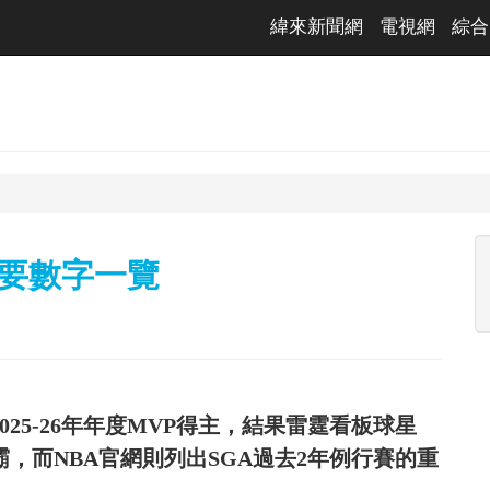
緯來新聞網
電視網
綜合
重要數字一覽
2025-26年年度MVP得主，結果雷霆看板球星
利完成二連霸，而NBA官網則列出SGA過去2年例行賽的重