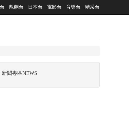
台
戲劇台
日本台
電影台
育樂台
精采台
新聞專區NEWS