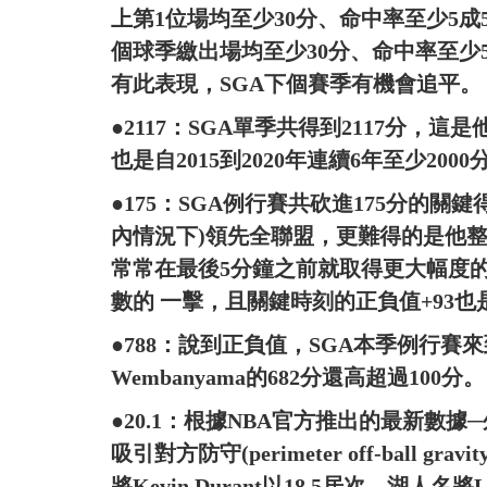
上第1位場均至少30分、命中率至少5成5
個球季繳出場均至少30分、命中率至少5成的
有此表現，SGA下個賽季有機會追平。
●2117：SGA單季共得到2117分，
也是自2015到2020年連續6年至少200
●175：SGA例行賽共砍進175分的關
內情況下)領先全聯盟，更難得的是他整
常常在最後5分鐘之前就取得更大幅度的
數的 一擊，且關鍵時刻的正負值+93
●788：說到正負值，SGA本季例行賽來到
Wembanyama的682分還高超過100分。
●20.1：根據NBA官方推出的最新數
吸引對方防守(perimeter off-ball 
將Kevin Durant以18.5居次，湖人名將Lu