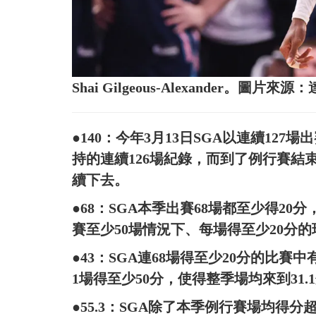
Shai Gilgeous-Alexander。圖片來
●140：今年3月13日SGA以連續127場出賽
持的連續126場紀錄，而到了例行賽結
續下去。
●68：SGA本季出賽68場都至少得20分，成為
賽至少50場情況下、每場得至少20分的
●43：SGA連68場得至少20分的比賽
1場得至少50分，使得整季場均來到31.
●55.3：SGA除了本季例行賽場均得分