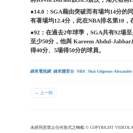
●14.0：SGA藉由突破而有場均14分
有著場均12.4分，此在NBA排名第10
●92：在過去2年球季，SGA共有92場
至少50分，他與 Kareem Abdul-J
得40分、5場得50分的球員。
緯來電視網
緯來體育台
NBA
Shai Gilgeous-Alexander
← 上一則
未經同意禁止任何形式之轉載 © COPYRIGHT VIDEOLAND I