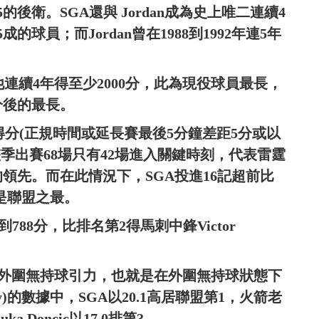
的後衛。SGA還與 Jordan成為史上唯二連續4
球員；而Jordan曾在1988到1992年連5年
這是他連續4年得至少2000分，此為現役球員最長，
0分後的最長。
鍵得分(正規時間或延長賽最後5分鐘差距5分或以
季出賽68場只有42場進入關鍵時刻，代表雷霆
領先。而在此情況下，SGA投進16記超前比
也是聯盟之最。
788分，比排名第2得馬刺中鋒Victor
據─外圍無持球引力，也就是在外圍無持球狀態下
gravity)的數據中，SGA以20.1高居聯盟第1，火箭老
ka Doncic以17.0排第3。