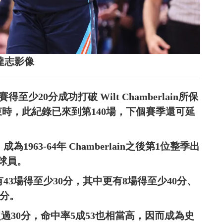
源：達志影像
得至少20分成功打破 Wilt Chamberlain所保
束時，此紀錄已來到第140場，下個賽季還可延
1963-64年 Chamberlain之後第1位整季出
球員。
中有43場得至少30分，其中更有8場得至少40分、
1分。
超過30分，命中率5成53也相當高，因而成為史