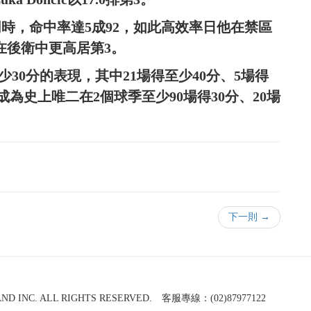
的同時，命中率達5成92，如此高效率日他在禁區
，在後衛中更高居第3。
至少30分的表現，其中21場得至少40分、5場得
abbar成為史上唯二在2個球季至少90場得30分、20場
下一則 →
NC. ALL RIGHTS RESERVED. 客服專線：(02)87977122