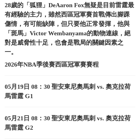
28歲的「狐狸」DeAaron Fox無疑是目前雷霆最
有經驗的主力，雖然西區冠軍賽首戰傳出腳踝
傷情，有可能缺陣，但只要他正常發揮，他與
「斑馬」Victor Wembanyama的動物連線，絕
對是威脅性十足，也會是戰局的關鍵因素之
一。
2026年NBA季後賽西區冠軍賽賽程
05月19日 08：30 聖安東尼奧馬刺 vs. 奧克拉荷
馬雷霆 G1
05月21日 08：30 聖安東尼奧馬刺 vs. 奧克拉荷
馬雷霆 G2