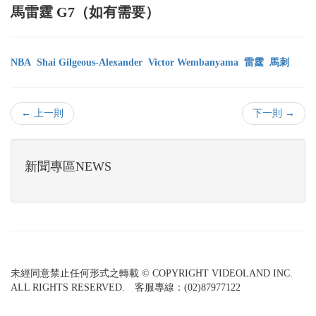
馬雷霆 G7（如有需要）
NBA
Shai Gilgeous-Alexander
Victor Wembanyama
雷霆
馬刺
← 上一則
下一則 →
新聞專區NEWS
未經同意禁止任何形式之轉載 © COPYRIGHT VIDEOLAND INC.
ALL RIGHTS RESERVED. 客服專線：(02)87977122