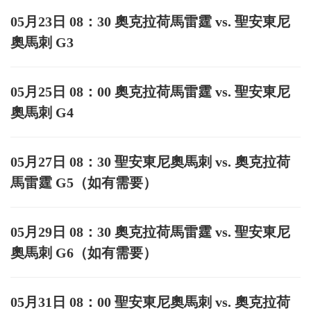
05月23日 08：30 奧克拉荷馬雷霆 vs. 聖安東尼
奧馬刺 G3
05月25日 08：00 奧克拉荷馬雷霆 vs. 聖安東尼
奧馬刺 G4
05月27日 08：30 聖安東尼奧馬刺 vs. 奧克拉荷
馬雷霆 G5（如有需要）
05月29日 08：30 奧克拉荷馬雷霆 vs. 聖安東尼
奧馬刺 G6（如有需要）
05月31日 08：00 聖安東尼奧馬刺 vs. 奧克拉荷