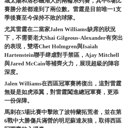
城太陽和洛杉磯湖人的兩輪系列賽，其中6場比
賽勝分差都達到了兩位數。雷霆是目前唯一1支
季後賽至今保持不敗的球隊。
尤其雷霆在二當家Jalen Williams缺席的狀況
下，不需要老大Shai Gilgeous-Alexander有突出
的表現，雙塔Chet Holmgren與Isaiah
Hartenstein聯手肆虐對手禁區，Ajay Mitchell
與Jared McCain等補齊火力，展現超級的陣容
深度。
Jalen Williams在西區冠軍賽將復出，這對雷霆
無疑是如虎添翼，對雷霆闖進總冠軍賽，更添
一份保障。
馬刺在5場比賽中擊敗了波特蘭拓荒者，並在第
6戰中大勝傷兵滿營的明尼蘇達灰狼，取得西區