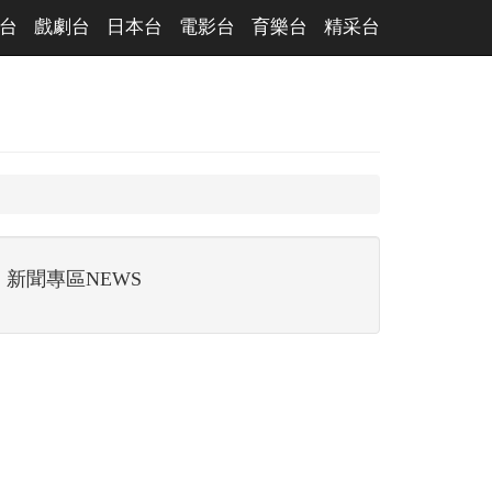
台
戲劇台
日本台
電影台
育樂台
精采台
新聞專區NEWS