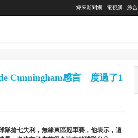
緯來新聞網
電視網
綜合
 Cunningham感言 度過了1
am談到球隊搶七失利，無緣東區冠軍賽，他表示，這