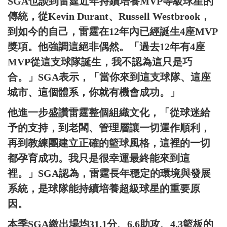
SGA也談到雷霆近年持續培養MVP等級球星的
傳統，從Kevin Durant、Russell Westbrook，
到如今的自己，雷霆在12年內已經誕生4座MVP
獎項。他強調這絕非偶然。「過去12年有4座
MVP從這支球隊誕生，我不認為這只是巧
合。」SGA表示，「當你來到這支球隊、這座
城市、這個體系，你就有機會成功。」
他進一步盛讚雷霆整個組織文化，「從球迷給
予的支持，到老闆、管理層讓一切運作順利，
再到教練團建立正確的籃球風格，這裡的一切
都孕育成功。我只是很幸運最終能來到這
裡。」SGA認為，雷霆長年穩定的環境與發展
系統，是球隊能持續培養超級球星的重要原
因。
本季SGA繳出場均31.1分、6.6助攻、4.3籃板的