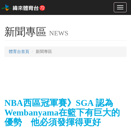
Toggl
naviga
新聞專區
NEWS
體育台首頁
新聞專區
NBA西區冠軍賽》SGA 認為
Wembanyama在籃下有巨大的
優勢 他必須發揮得更好