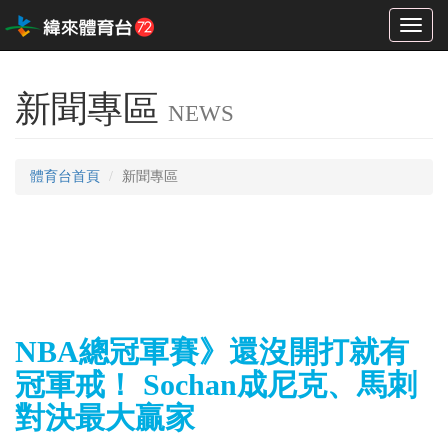
Toggl
naviga
新聞專區
NEWS
體育台首頁
新聞專區
NBA總冠軍賽》還沒開打就有
冠軍戒！ Sochan成尼克、馬刺
對決最大贏家