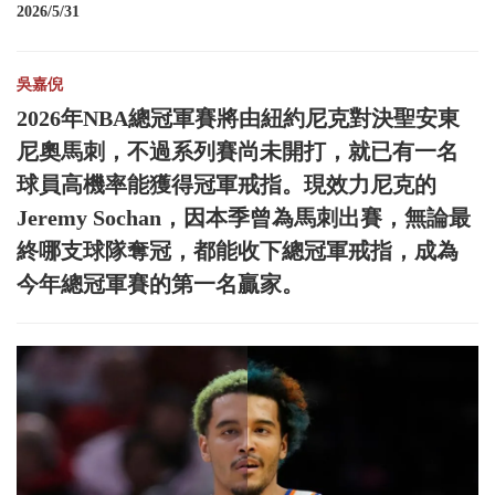
2026/5/31
吳嘉倪
2026年NBA總冠軍賽將由紐約尼克對決聖安東
尼奧馬刺，不過系列賽尚未開打，就已有一名
球員高機率能獲得冠軍戒指。現效力尼克的
Jeremy Sochan，因本季曾為馬刺出賽，無論最
終哪支球隊奪冠，都能收下總冠軍戒指，成為
今年總冠軍賽的第一名贏家。