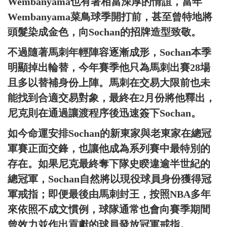
Wembanyama也有著相當深厚的情誼，當年
Wembanyama菜鳥球季開打前，甚至曾特地將
頭髮染成金色，向Sochan的招牌造型致敬。
不過隨著馬刺年輕陣容逐漸成形，Sochan本季
明顯掉出輪替，今年賽季他只為馬刺出賽28場
且多以替補身份上陣。馬刺在交易大限前也未
能找到合適交易對象，最終在2月份將他釋出，
尼克則在通過讓渡程序後迅速簽下Sochan。
如今命運安排Sochan的新東家與老東家在總冠
軍賽正面交鋒，也讓他成為系列賽中最特別的
存在。如果尼克最終奪下隊史睽違逾半世紀的
總冠軍，Sochan自然將以現役球員身份獲得冠
軍戒指；即便最後由馬刺封王，按照NBA多年
來依照不成文慣例，球隊通常也會向賽季期間
曾效力並作出貢獻的球員發放冠軍戒指。