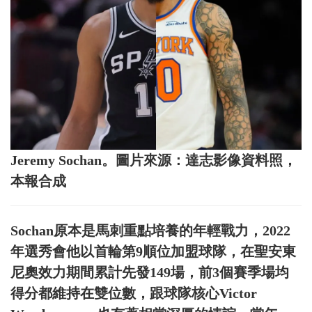
Jeremy Sochan。圖片來源：達志影像資料照，
本報合成
Sochan原本是馬刺重點培養的年輕戰力，2022
年選秀會他以首輪第9順位加盟球隊，在聖安東
尼奧效力期間累計先發149場，前3個賽季場均
得分都維持在雙位數，跟球隊核心Victor