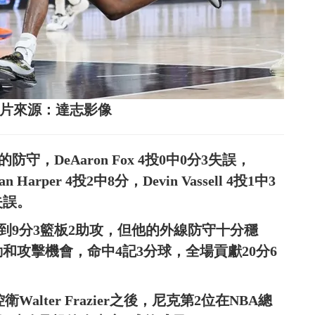
(右)。圖片來源：達志影像
的防守，DeAaron Fox 4投0中0分3失誤，
n Harper 4投2中8分，Devin Vassell 4投1中3
失誤。
s僅拿到9分3籃板2助攻，但他的外線防守十分穩
和攻擊機會，命中4記3分球，全場貢獻20分6
衛Walter Frazier之後，尼克第2位在NBA總