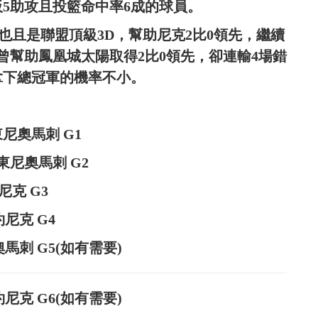
板5助攻且投籃命中率6成的球員。
盟鐵人，也且是聯盟頂級3D，幫助尼克2比0領先，繼續
他曾幫助鳳凰城太陽取得2比0領先，卻連輸4場錯
拿下總冠軍的機率不小。
安東尼奧馬刺 G1
聖安東尼奧馬刺 G2
尼克 G3
約尼克 G4
尼奧馬刺 G5(如有需要)
紐約尼克 G6(如有需要)