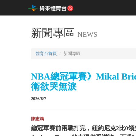
新聞專區
NEWS
體育台首頁
新聞專區
NBA總冠軍賽》Mikal B
衛欲哭無淚
2026/6/7
陳志鴻
總冠軍賽前兩戰打完，紐約尼克2比0領先聖安東