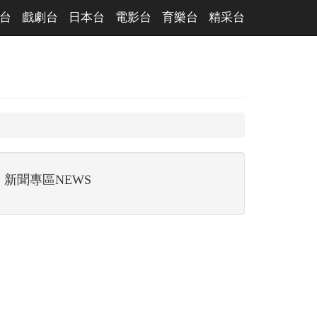
台
戲劇台
日本台
電影台
育樂台
精采台
新聞專區NEWS