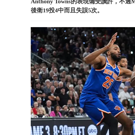
Anthony Towns的表現備受讚許，不過
後衛19投4中而且失誤5次。