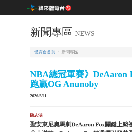
新聞專區
NEWS
體育台首頁
新聞專區
NBA總冠軍賽》DeAaro
跑贏OG Anunoby
2026/6/11
陳志鴻
聖安東尼奧馬刺DeAaron Fox關鍵上籃