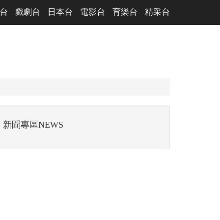
台
戲劇台
日本台
電影台
育樂台
精采台
新聞專區NEWS