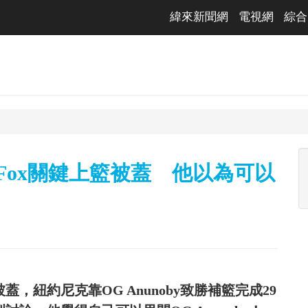
緯來新聞網
電視網
綜合
n Fox關鍵上籃被蓋 他以為可以
被蓋，紐約尼克靠OG Anunoby致勝補籃完成29