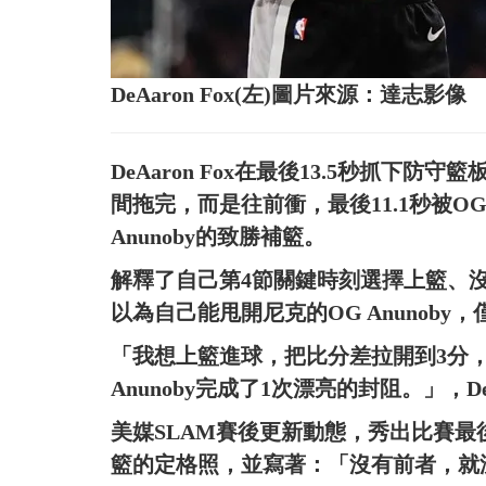
DeAaron Fox(左)圖片來源：達志影像
DeAaron Fox在最後13.5秒抓
間拖完，而是往前衝，最後11.1秒被OG
Anunoby的致勝補籃。
解釋了自己第4節關鍵時刻選擇上籃、沒有
以為自己能甩開尼克的OG Anunoby
「我想上籃進球，把比分差拉開到3分
Anunoby完成了1次漂亮的封阻。」，DeA
美媒SLAM賽後更新動態，秀出比賽最後時刻，
籃的定格照，並寫著：「沒有前者，就沒有