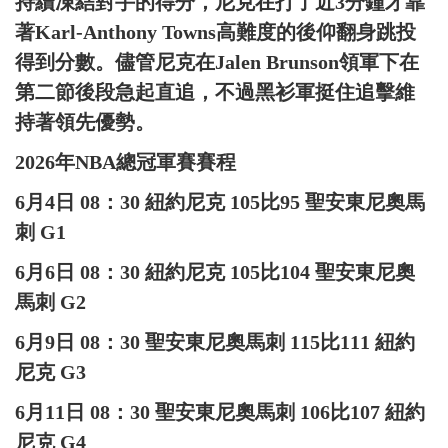
持續凍結對手的得分，尼克在打了近3分鐘才靠
著Karl-Anthony Towns高難度的後仰翻身跳投
得到分數。儘管尼克在Jalen Brunson領軍下在
第二節後段急起直追，不過黑衫軍挺住追擊維
持著領先優勢。
2026年NBA總冠軍賽賽程
6月4日 08：30 紐約尼克
105
比95 聖安東尼奧馬
刺 G1
6月6日 08：30 紐約尼克
105
比104 聖安東尼奧
馬刺 G2
6月9日 08：30 聖安東尼奧馬刺
115
比111 紐約
尼克 G3
6月11日 08：30 聖安東尼奧馬刺 106比
107
紐約
尼克 G4