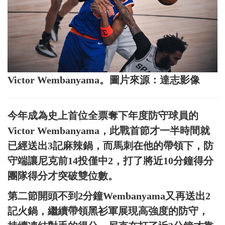
Victor Wembanyama。圖片來源：達志影像
今年成為史上首位全票奪下年度防守球員的
Victor Wembanyama，此戰首節才一半時間就
已經送出3記麻辣鍋，而馬刺在他的帶領下，防
守端讓尼克前14投僅中2，打了將近10分鐘得分
團隊得分才突破雙位數。
第二節開頭不到2分鐘Wembanyama又再送出2
記火鍋，繼續帶領黑衫軍展現高強度的防守，