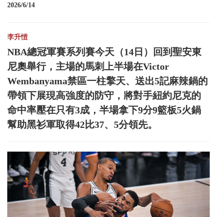
2026/6/14
李升愷
NBA總冠軍賽系列賽今天（14日）回到聖安東
尼奧舉行，主場的馬刺上半場在Victor
Wembanyama禁區一柱擎天、送出5記麻辣鍋的
帶領下展現高強度的防守，將對手紐約尼克的
命中率壓在只有3成，半場拿下9分9籃板5火鍋
幫助黑衫軍取得42比37、5分領先。