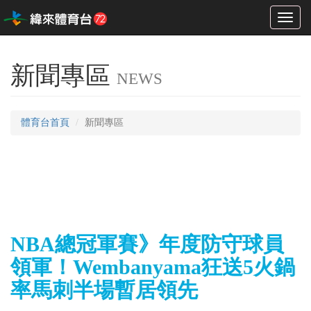
Toggl
naviga
新聞專區
NEWS
體育台首頁
新聞專區
NBA總冠軍賽》年度防守球員
領軍！Wembanyama狂送5火鍋
率馬刺半場暫居領先