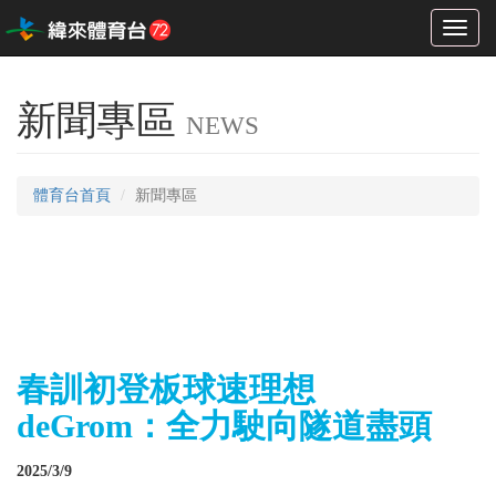
Toggl
naviga
新聞專區
NEWS
體育台首頁
新聞專區
春訓初登板球速理想
deGrom：全力駛向隧道盡頭
2025/3/9