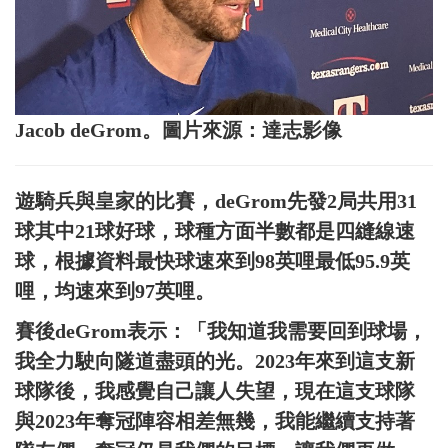
Jacob deGrom。圖片來源：達志影像
遊騎兵與皇家的比賽，deGrom先發2局共用31
球其中21球好球，球種方面半數都是四縫線速
球，根據資料最快球速來到98英哩最低95.9英
哩，均速來到97英哩。
賽後deGrom表示：「我知道我需要回到球場，
我全力駛向隧道盡頭的光。2023年來到這支新
球隊後，我感覺自己讓人失望，現在這支球隊
與2023年奪冠陣容相差無幾，我能繼續支持著