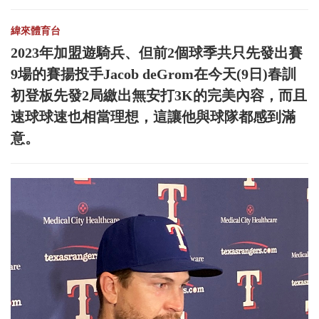
緯來體育台
2023年加盟遊騎兵、但前2個球季共只先發出賽
9場的賽揚投手Jacob deGrom在今天(9日)春訓
初登板先發2局繳出無安打3K的完美內容，而且
速球球速也相當理想，這讓他與球隊都感到滿
意。