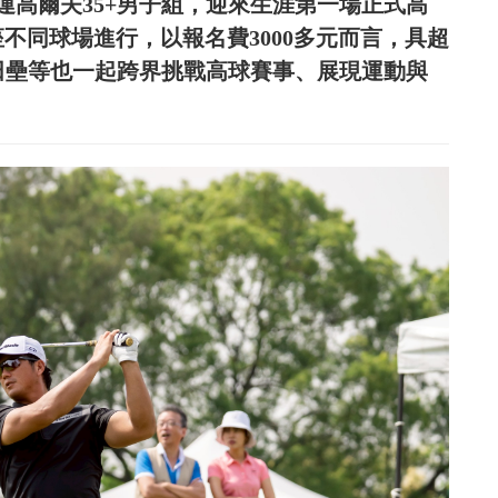
壯運高爾夫35+男子組，迎來生涯第一場正式高
不同球場進行，以報名費3000多元而言，具超
手田壘等也一起跨界挑戰高球賽事、展現運動與