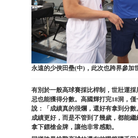
永遠的少俠田壘(中)，此次也跨界參加
有別於一般高球賽採比桿制，世壯運採
忌也能獲得分數。高國輝打完18洞，
說：「成績真的很爛，還好有拿到分數
成績更好，而是不管到了幾歲，都能繼
拿下鏢槍金牌，讓他非常感動。