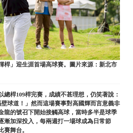
揮桿」迎生涯首場高球賽。圖片來源：新北市
以總桿109桿完賽，成績不甚理想，仍笑著說：
隔壁球道！」然而這場賽事對高國輝而言意義非
金龍的號召下開始接觸高球，當時多半是球季
逐漸加深投入，每兩週打一場球成為日常節
比賽舞台。