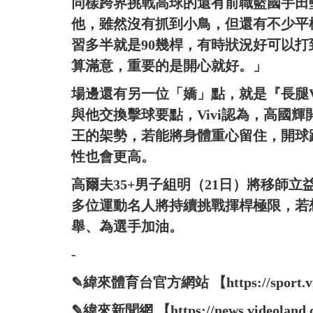
同樣跨界挑戰高球的還有前職籃國手田
他，雖然沒有抓到小鳥，但還有不少平
習多半就是90幾桿，有時狀況好可以打
算滿意，重要的是開心就好。」
場邊還有另一位「嬌」點，就是『長腿V
與他交換擊球要點，Vivi認為，高國
王的架勢，若能將身體重心留住，開球距
性也會更高。
高爾夫35+男子組明（21日）將移師
多位運動名人將持續挑戰揮桿極限，若
舉、為選手加油。
-
✎緯來體育台官方網站 【https://sport.vide
✎緯來新聞網 【https://news.videoland.