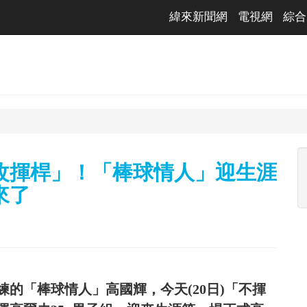
緯來新聞網
電視網
綜合
改揮桿」！「棒球情人」迎生涯
來了
的「棒球情人」高國輝，今天(20日)「不揮