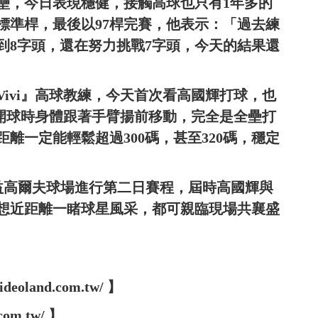
壘，今日表現穩健，接觸高球也只有1年多的
標準桿，最後以97桿完賽，他表示：「過去練
到8字頭，還在努力挑戰7字頭，今天的結果還
ivi』高球教練，今天首次看高國輝打球，也
輝開球時身體跟著手臂揚前移動，完全是全壘打
離一定能輕鬆超過300碼，甚至320碼，穩定
立益高爾夫球場進行第二日賽程，屆時高國輝與
想近距離一睹球星風采，都可親臨現場共襄盛
oland.com.tw/ 】
com.tw/ 】