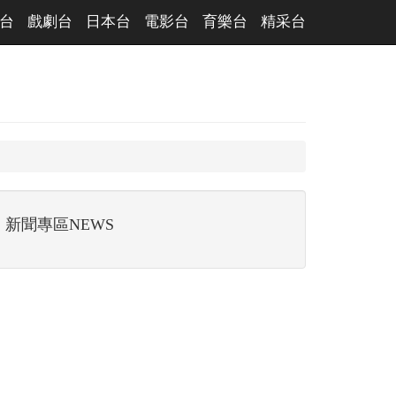
台
戲劇台
日本台
電影台
育樂台
精采台
新聞專區NEWS