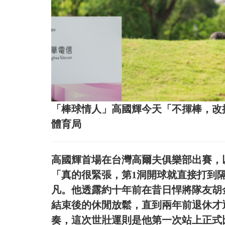
「棒球情人」高國輝今天「不揮棒，改
體育局
高國輝首場在台灣高爾夫俱樂部出賽，
「真的很緊張，第1洞開球就直接打到
凡。他透露約十年前在昔日悍將隊友胡
結束後的休閒放鬆，直到兩年前退休才
奏，這次世壯運則是他第一次站上正式