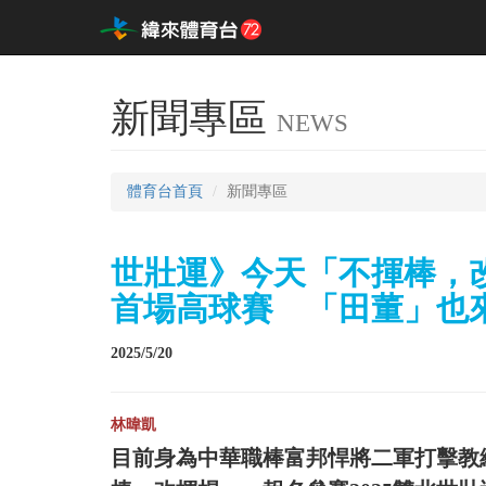
新聞專區
NEWS
體育台首頁
新聞專區
世壯運》今天「不揮棒，
首場高球賽 「田董」也
2025/5/20
林暐凱
目前身為中華職棒富邦悍將二軍打擊教練