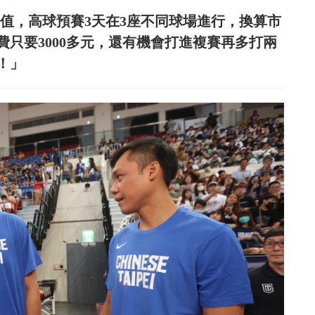
值，高球預賽3天在3座不同球場進行，換算市
只要3000多元，還有機會打進複賽再多打兩
！」