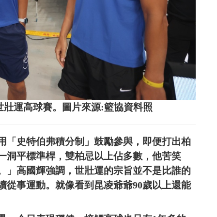
世壯運高球賽。圖片來源:籃協資料照
用「史特伯弗積分制」鼓勵參與，即便打出柏
僅一洞平標準桿，雙柏忌以上佔多數，他苦笑
。」高國輝強調，世壯運的宗旨並不是比誰的
續從事運動。就像看到昆凌爺爺90歲以上還能