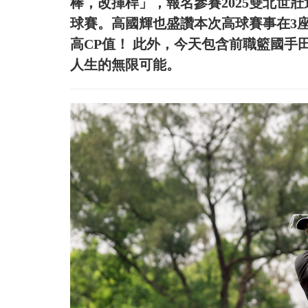
棒，改揮桿」，報名參賽2025雙北世
球賽。高國輝也盛讚本次高球賽事在3座
高CP值！ 此外，今天包含前職籃國
人生的無限可能。