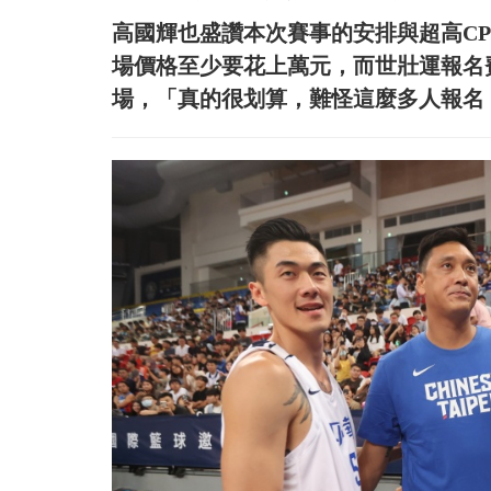
高國輝也盛讚本次賽事的安排與超高CP
場價格至少要花上萬元，而世壯運報名費
場，「真的很划算，難怪這麼多人報名