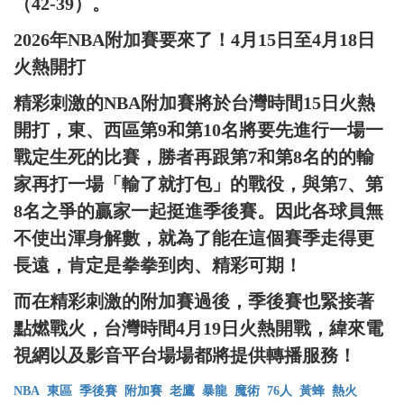
（42-39）。
2026年NBA附加賽要來了！4月15日至4月18日
火熱開打
精彩刺激的NBA附加賽將於台灣時間15日火熱
開打，東、西區第9和第10名將要先進行一場一
戰定生死的比賽，勝者再跟第7和第8名的的輸
家再打一場「輸了就打包」的戰役，與第7、第
8名之爭的贏家一起挺進季後賽。因此各球員無
不使出渾身解數，就為了能在這個賽季走得更
長遠，肯定是拳拳到肉、精彩可期！
而在精彩刺激的附加賽過後，季後賽也緊接著
點燃戰火，台灣時間4月19日火熱開戰，緯來電
視網以及影音平台場場都將提供轉播服務！
NBA
東區
季後賽
附加賽
老鷹
暴龍
魔術
76人
黃蜂
熱火