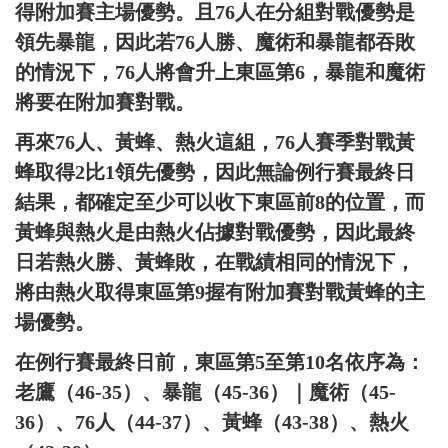
得附加賽主場優勢。且76人在分組對戰優勢是
領先暴龍，因此若76人勝、魔術和暴龍都吞敗
的情況下，76人將會升上東區第6，暴龍和魔術
將要在附加賽對戰。
再來76人、黃蜂、熱火這組，76人賽季對戰黃
蜂取得2比1領先優勢，因此無論例行賽最終日
結果，都確定至少可以收下東區前8的位置，而
黃蜂與熱火是由熱火佔據對戰優勢，因此最終
日若熱火勝、黃蜂敗，在戰績相同的情況下，
將由熱火取得東區第9握有附加賽對戰黃蜂的主
場優勢。
在例行賽最終日前，東區第5至第10名依序為：
老鷹（46-35）、暴龍（45-36）｜魔術（45-
36）、76人（44-37）、黃蜂（43-38）、熱火