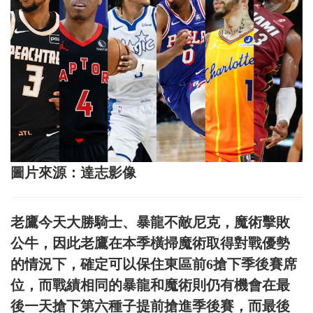
圖片來源：達志影像
老鷹今天大勝騎士、暴龍不敵尼克，魔術擊敗
公牛，因此老鷹在本季橫掃魔術取得對戰優勢
的情況下，確定可以保住東區前6搶下季後賽席
位，而戰績相同的暴龍和魔術則仍有機會在最
後一天搶下第六種子提前搶進季後賽，而最後