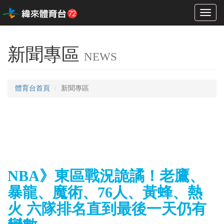
Toggl
naviga
新聞專區
NEWS
體育台首頁
新聞專區
NBA》東區戰況詭譎！老鷹、
暴龍、魔術、76人、黃蜂、熱
火 六隊排名直到最後一天仍有