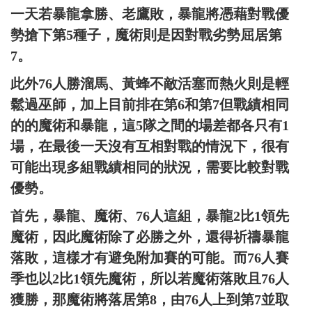
一天若暴龍拿勝、老鷹敗，暴龍將憑藉對戰優
勢搶下第5種子，魔術則是因對戰劣勢屈居第
7。
此外76人勝溜馬、黃蜂不敵活塞而熱火則是輕
鬆過巫師，加上目前排在第6和第7但戰績相同
的的魔術和暴龍，這5隊之間的場差都各只有1
場，在最後一天沒有互相對戰的情況下，很有
可能出現多組戰績相同的狀況，需要比較對戰
優勢。
首先，暴龍、魔術、76人這組，暴龍2比1領先
魔術，因此魔術除了必勝之外，還得祈禱暴龍
落敗，這樣才有避免附加賽的可能。而76人賽
季也以2比1領先魔術，所以若魔術落敗且76人
獲勝，那魔術將落居第8，由76人上到第7並取