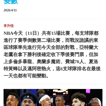
變數
2026/4/11
李升愷
NBA今天（11日）共有15場比賽，每支球隊都
進行了賽季倒數第二場比賽，而戰況詭譎的東
區球隊率先進行完今天全部的對戰，亞特蘭大
老鷹在拿下勝利後確定收下季後賽門票，但加
上多倫多暴龍、奧蘭多魔術、費城76人、夏洛
特黃蜂以及邁阿密熱火，這6支球隊排名在最後
一天也都有可能變動。