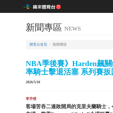
新聞專區
NEWS
體育台首頁
新聞專區
NBA季後賽》Harden飆關
率騎士擊退活塞 系列賽扳
2026/5/10
李升愷
客場苦吞二連敗開局的克里夫蘭騎士，