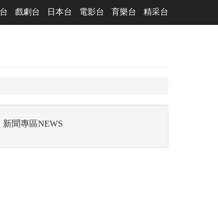
台
戲劇台
日本台
電影台
育樂台
精采台
新聞專區NEWS