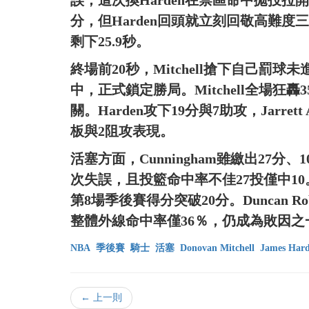
誤，這次換Harden在禁區命中拋投拉開
分，但Harden回頭就立刻回敬高難
剩下25.9秒。
終場前20秒，Mitchell搶下自己
中，正式鎖定勝局。Mitchell全場狂
關。Harden攻下19分與7助攻，Jarrett 
板與2阻攻表現。
活塞方面，Cunningham雖繳出27
次失誤，且投籃命中率不佳27投僅中10。
第8場季後賽得分突破20分。Duncan R
整體外線命中率僅36％，仍成為敗因之
NBA
季後賽
騎士
活塞
Donovan Mitchell
James Har
← 上一則