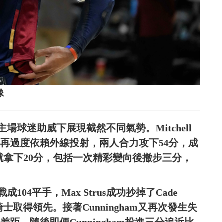
像
球迷助威下展現截然不同氣勢。Mitchell
不再過度依賴外線投射，兩人合力攻下54分，成
半場就拿下20分，包括一次精彩變向後撤步三分，
4平手，Max Strus成功抄掉了Cade
騎士取得領先。接著Cunningham又再次發生失