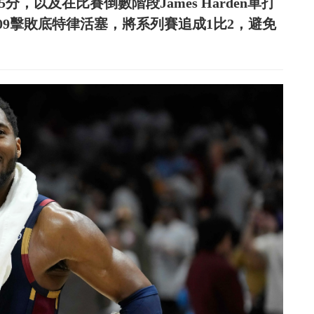
轟35分，以及在比賽倒數階段James Harden單打
09擊敗底特律活塞，將系列賽追成1比2，避免