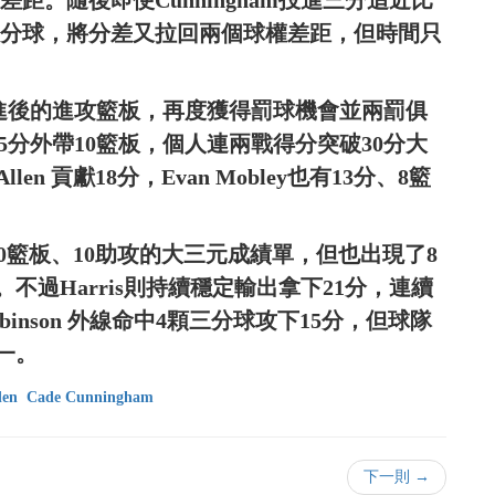
差距。隨後即便Cunningham投進三分追近比
度三分球，將分差又拉回兩個球權差距，但時間只
罰球未進後的進攻籃板，再度獲得罰球機會並兩罰俱
轟35分外帶10籃板，個人連兩戰得分突破30分大
Allen 貢獻18分，Evan Mobley也有13分、8籃
分、10籃板、10助攻的大三元成績單，但也出現了8
不過Harris則持續穩定輸出拿下21分，連續
obinson 外線命中4顆三分球攻下15分，但球隊
一。
den
Cade Cunningham
下一則 →