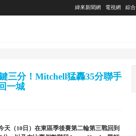
緯來新聞網
電視網
綜合
鍵三分！Mitchell猛轟35分聯手
回一城
今天（10日）在東區季後賽第二輪第三戰回到