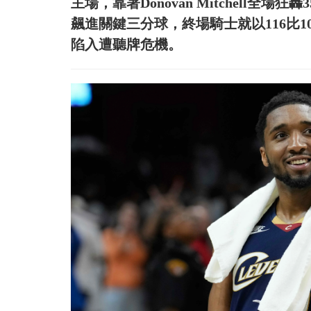
主場，靠著Donovan Mitchell全場狂
飆進關鍵三分球，終場騎士就以116比1
陷入遭聽牌危機。