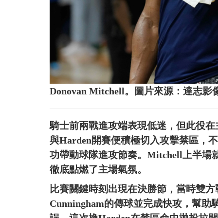
Donovan Mitchell。圖片來源：達志影
騎士前兩戰進攻端表現低迷，但此役在主場
與Harden開賽便積極切入攻擊禁區，
功帶動球隊進攻節奏。Mitchell上
徹底點燃了主場氣氛。
比賽關鍵時刻出現在決勝節，當時雙方戰成10
Cunningham的傳球並完成快攻，幫助