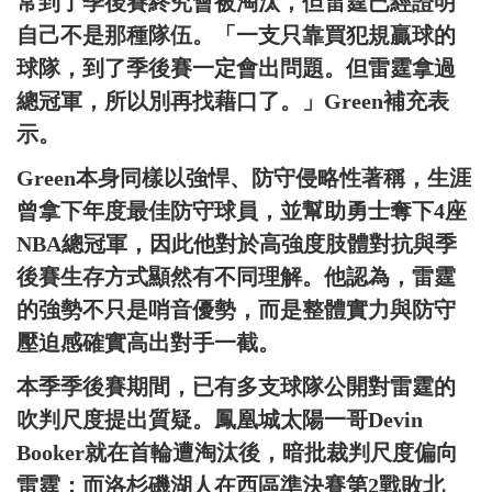
常到了季後賽終究會被淘汰，但雷霆已經證明
自己不是那種隊伍。「一支只靠買犯規贏球的
球隊，到了季後賽一定會出問題。但雷霆拿過
總冠軍，所以別再找藉口了。」Green補充表
示。
Green本身同樣以強悍、防守侵略性著稱，生涯
曾拿下年度最佳防守球員，並幫助勇士奪下4座
NBA總冠軍，因此他對於高強度肢體對抗與季
後賽生存方式顯然有不同理解。他認為，雷霆
的強勢不只是哨音優勢，而是整體實力與防守
壓迫感確實高出對手一截。
本季季後賽期間，已有多支球隊公開對雷霆的
吹判尺度提出質疑。鳳凰城太陽一哥Devin
Booker就在首輪遭淘汰後，暗批裁判尺度偏向
雷霆；而洛杉磯湖人在西區準決賽第2戰敗北