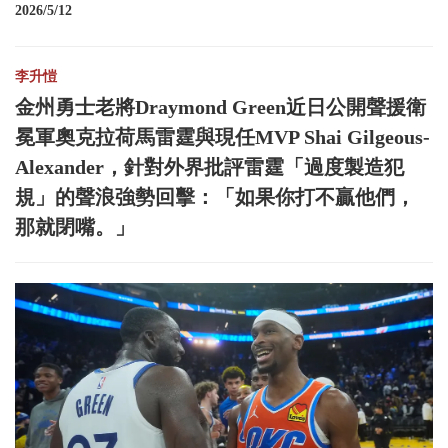
2026/5/12
李升愷
金州勇士老將Draymond Green近日公開聲援衛
冕軍奧克拉荷馬雷霆與現任MVP Shai Gilgeous-
Alexander，針對外界批評雷霆「過度製造犯
規」的聲浪強勢回擊：「如果你打不贏他們，
那就閉嘴。」