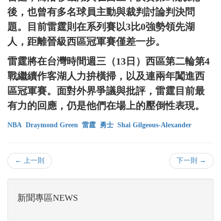
後，也曾有多名球員主動與裁判討論判決問
題。目前雷霆則在系列賽以3比0強勢領先湖
人，距離晉級西區冠軍賽僅差一步。
雷霆將在台灣時間週三（13日）西區第二輪第4
戰繼續作客湖人力拚橫掃，以及連兩年闖進西
區冠軍賽。面對外界爭議與批評，雷霆目前最
有力的回應，仍是他們在場上的壓倒性表現。
NBA
Draymond Green
雷霆
勇士
Shai Gilgeous-Alexander
← 上一則
下一則 →
新聞專區NEWS