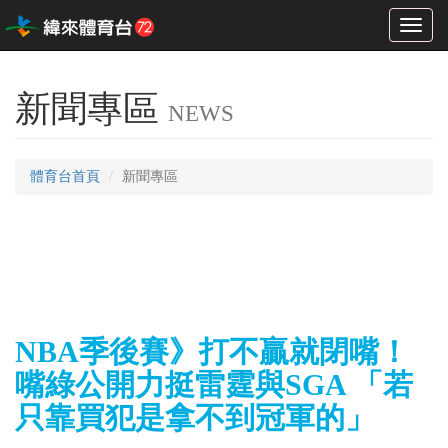
Toggl
naviga
新聞專區
NEWS
體育台首頁
新聞專區
NBA季後賽》打不贏就閉嘴！
嘴綠公開力挺雷霆與SGA 「若
只靠買犯是拿不到冠軍的」