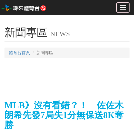
Toggl
naviga
新聞專區
NEWS
體育台首頁
新聞專區
MLB》沒有看錯？！ 佐佐木
朗希先發7局失1分無保送8K奪
勝