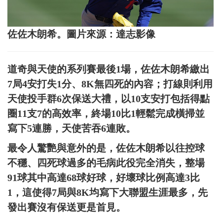
佐佐木朗希。圖片來源：達志影像
道奇與天使的系列賽最後1場，佐佐木朗希繳出
7局4安打失1分、8K無四死的內容；打線則利用
天使投手群6次保送大禮，以10支安打包括得點
圈11支7的高效率，終場10比1輕鬆完成橫掃並
寫下5連勝，天使苦吞6連敗。
最令人驚艷與意外的是，佐佐木朗希以往控球
不穩、四死球過多的毛病此役完全消失，整場
91球其中高達68球好球，好壞球比例高達3比
1，這使得7局與8K均寫下大聯盟生涯最多，先
發出賽沒有保送更是首見。