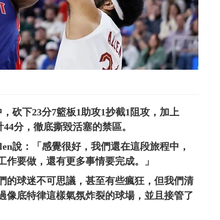
4投8中，砍下23分7籃板1助攻1抄截1阻攻，加上
雙塔合計44分，徹底撕毀活塞的禁區。
 Allen說：「感覺很好，我們還在這段旅程中，
工作要做，還有更多事情要完成。」
們的球迷不可思議，甚至有些瘋狂，但我們清
過像底特律這樣氣氛炸裂的球場，並且接管了