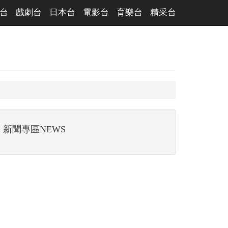
台
戲劇台
日本台
電影台
育樂台
精采台
新聞專區NEWS