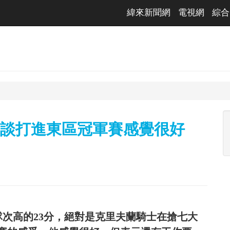
緯來新聞網
電視網
綜合
Allen談打進東區冠軍賽感覺很好
砍進全隊次高的23分，絕對是克里夫蘭騎士在搶七大