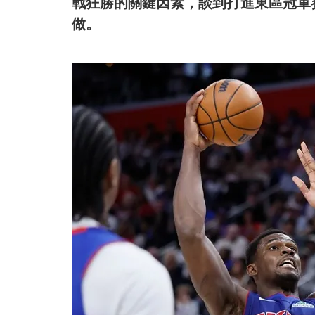
戰狂勝的關鍵因素，談到打進東區冠軍
做。