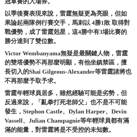
冠軍賽的入場券。
以季後賽表現來說，雷霆無疑更為亮眼，但如
果論起兩隊例行賽交手，馬刺以 4勝1敗 取得對
戰優勢，成了雷霆剋星，這4勝中有3場比賽的
勝分達到了雙位數。
Victor Wembanyama無疑是最關鍵人物，雷霆
的雙塔優勢不再那麼明顯，有他坐鎮禁區，擅
長切入的Shai Gilgeous-Alexander等雷霆諸將也
不再那麼予取予求。
雷霆年輕球員居多，雖然經驗可能是劣勢，但
反過來說，「亂拳打死老師父」也不是不可能
發生，Stephon Castle、Dylan Harper、Devin
Vassell、Julian Champagnie等年輕球員都有滿
滿的能量，對雷霆將是不受控的未知數。