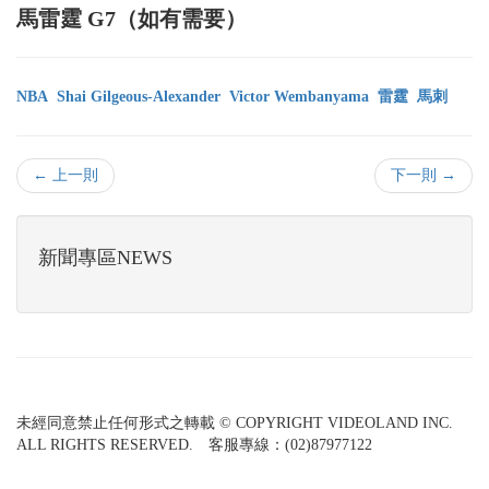
馬雷霆 G7（如有需要）
NBA
Shai Gilgeous-Alexander
Victor Wembanyama
雷霆
馬刺
← 上一則
下一則 →
新聞專區NEWS
未經同意禁止任何形式之轉載 © COPYRIGHT VIDEOLAND INC.
ALL RIGHTS RESERVED. 客服專線：(02)87977122