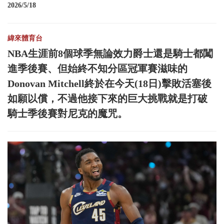
2026/5/18
緯來體育台
NBA生涯前8個球季無論效力爵士還是騎士都闖
進季後賽、但始終不知分區冠軍賽滋味的
Donovan Mitchell終於在今天(18日)擊敗活塞後
如願以償，不過他接下來的巨大挑戰就是打破
騎士季後賽對尼克的魔咒。