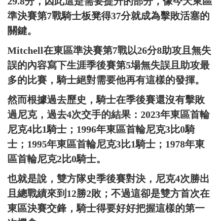
29.8分，因此這是需要提升的部分，像今天東區
準決賽第7戰騎士板凳得37分就成為擊敗活塞的
關鍵。
Mitchell在東區準決賽第7戰以26分8助攻且無失
誤的內容寫下生涯季後賽第5場無失誤且助攻最
多的比賽，騎士絕對需要他再有這樣的發揮。
然而根據過去歷史，騎士在季後賽還沒有擊敗
過尼克，過去4次交手的結果：2023年東區首輪
尼克4比1騎士；1996年東區首輪尼克3比0騎
士；1995年東區首輪尼克3比1騎士；1978年東
區首輪尼克2比0騎士。
也就是說，雙方隊史季後賽對決，尼克4次勝出
且總戰績來到12勝2敗；不過這卻是雙方首次在
東區決賽交鋒，騎士得要好好把握這樣的第一