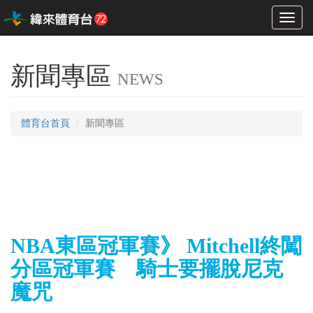
Toggl
naviga
新聞專區
NEWS
體育台首頁
新聞專區
NBA東區冠軍賽》 Mitchell終闖
分區冠軍賽 騎士要擺脫尼克
魔咒