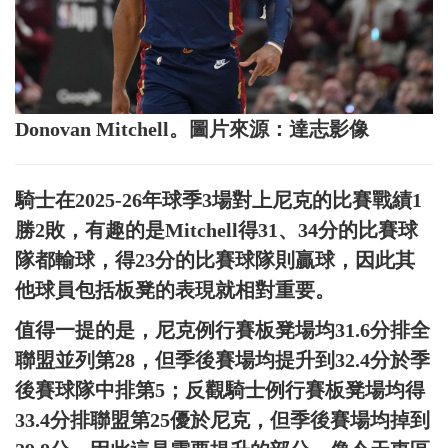
Donovan Mitchell。圖片來源：達志影像
騎士在2025-26年球季3場對上尼克的比賽戰績1
勝2敗，有趣的是Mitchell得31、34分的比賽球
隊都輸球，得23分的比賽球隊則贏球，因此其
他球員包括板凳的表現就相對重要。
值得一提的是，尼克例行賽板凳場均31.6分排全
聯盟並列第28，但季後賽場均提升到32.4分於季
後賽球隊中排第5；反觀騎士例行賽板凳場均得
33.4分排聯盟第25優於尼克，但季後賽場均掉到