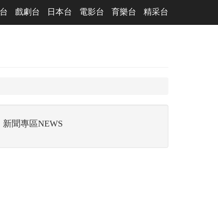
台
戲劇台
日本台
電影台
育樂台
精采台
新聞專區NEWS