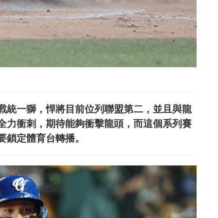
戰統一獅，悍將目前位列聯盟第二，並且與龍
全力衝刺，期待能夠衝擊龍頭，而這個系列賽
要鎖定體育台轉播。