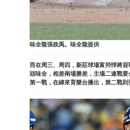
味全龍張政禹。味全龍提供
而在周三、周四，新莊球場富邦悍將迎
頭味全，相差兩場勝差，主場二連戰要
第一戰，在緯來育樂台播出，第二戰則