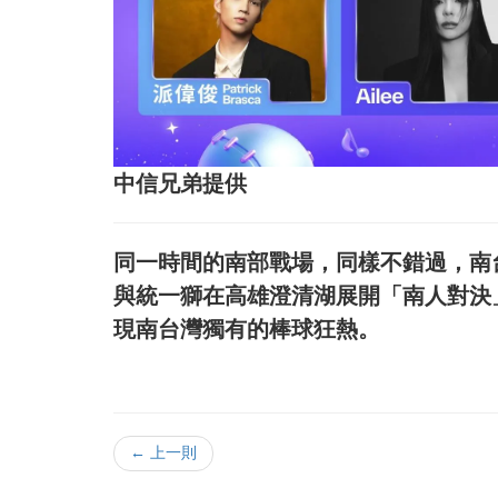
中信兄弟提供
同一時間的南部戰場，同樣不錯過，南
與統一獅在高雄澄清湖展開「南人對決
現南台灣獨有的棒球狂熱。
← 上一則