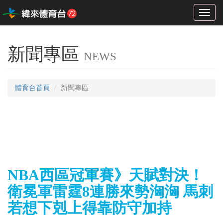
Toggl
naviga
新聞專區
NEWS
體育台首頁
新聞專區
NBA西區冠軍賽》天賦對決！
衛冕軍雷霆8連勝來勢洶洶 馬刺
若想下剋上得靠防守加持