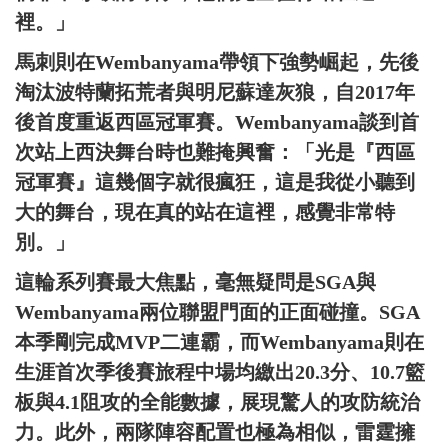
裡。」
馬刺則在Wembanyama帶領下強勢崛起，先後
淘汰波特蘭拓荒者與明尼蘇達灰狼，自2017年
後首度重返西區冠軍賽。Wembanyama談到首
次站上西決舞台時也難掩興奮：「光是『西區
冠軍賽』這幾個字就很瘋狂，這是我從小聽到
大的舞台，現在真的站在這裡，感覺非常特
別。」
這輪系列賽最大焦點，毫無疑問是SGA與
Wembanyama兩位聯盟門面的正面碰撞。SGA
本季剛完成MVP二連霸，而Wembanyama則在
生涯首次季後賽旅程中場均繳出20.3分、10.7籃
板與4.1阻攻的全能數據，展現驚人的攻防統治
力。此外，兩隊陣容配置也極為相似，雷霆擁