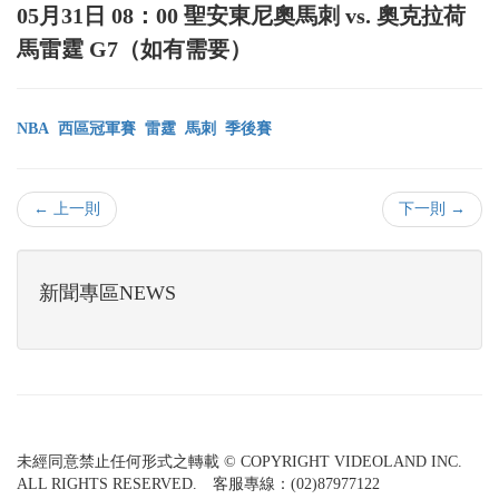
05月31日 08：00 聖安東尼奧馬刺 vs. 奧克拉荷
馬雷霆 G7（如有需要）
NBA
西區冠軍賽
雷霆
馬刺
季後賽
← 上一則
下一則 →
新聞專區NEWS
未經同意禁止任何形式之轉載 © COPYRIGHT VIDEOLAND INC.
ALL RIGHTS RESERVED. 客服專線：(02)87977122