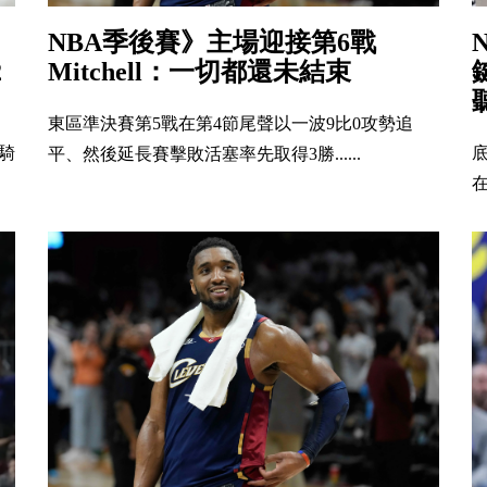
NBA季後賽》主場迎接第6戰
2
Mitchell：一切都還未結束
東區準決賽第5戰在第4節尾聲以一波9比0攻勢追
騎
平、然後延長賽擊敗活塞率先取得3勝......
在