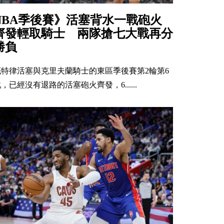
NBA季後賽》活塞背水一戰砲火
齊發輕取騎士 兩隊搶七大戰再分
勝負
底特律活塞與克里夫蘭騎士的東區季後賽第2輪第6
，已經沒有退路的活塞砲火齊發，6......