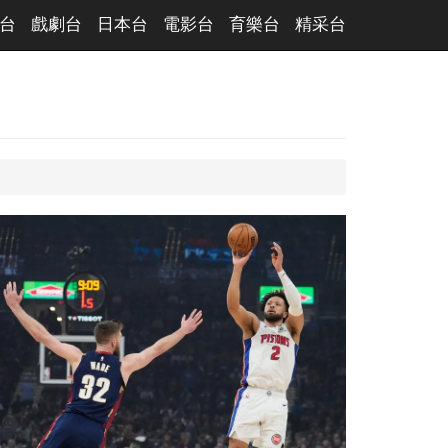
台
戲劇台
日本台
電影台
育樂台
精采台