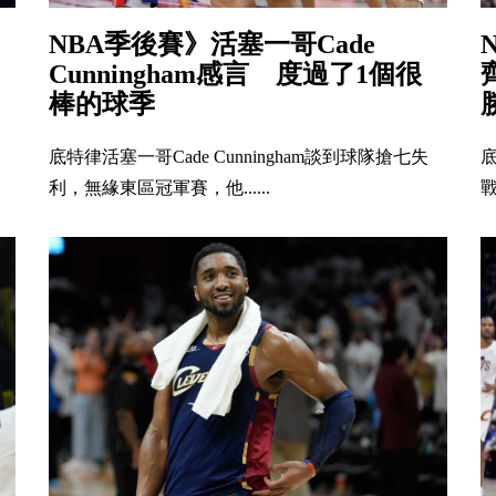
汰
NBA季後賽》活塞一哥Cade
Cunningham感言 度過了1個很
棒的球季
底特律活塞一哥Cade Cunningham談到球隊搶七失
利，無緣東區冠軍賽，他......
戰