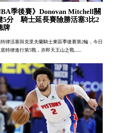
NBA季後賽》Donovan Mitchell關
鍵5分 騎士延長賽險勝活塞3比2
聽牌
底特律活塞與克里夫蘭騎士東區季後賽第2輪，今日
底特律進行第5戰，亦即天王山之戰......