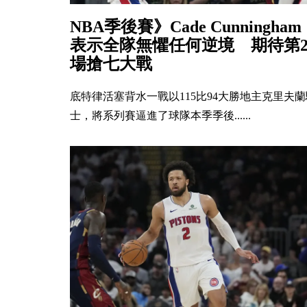
NBA季後賽》Cade Cunningham
表示全隊無懼任何逆境 期待第
場搶七大戰
底特律活塞背水一戰以115比94大勝地主克里夫蘭
士，將系列賽逼進了球隊本季季後......