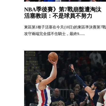
NBA季後賽》第7戰崩盤遭淘
活塞教頭：不是球員不努力
東區第1種子活塞在今天(18日)的東區準決賽第7戰
攻守兩端完全擋不住騎士，最終9......