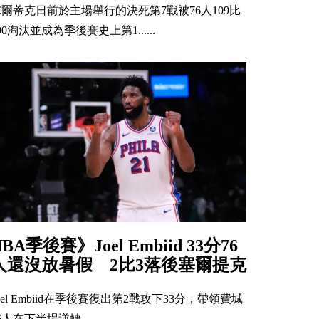
塞爾蒂克日前於主場舉行的決死第7戰被76人109比
00淘汰並成為季後賽史上第1......
NBA季後賽》Joel Embiid 33分76
人還沒放暑假 2比3落後塞爾提克
oel Embiid在季後賽復出第2戰攻下33分，帶領費城
6人在下半場逆轉，......