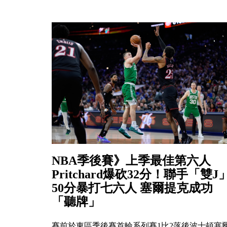
NBA季後賽》上季最佳第六人
Pritchard爆砍32分！聯手「雙J
50分暴打七六人 塞爾提克成功
「聽牌」
賽前於東區季後賽首輪系列賽1比2落後波士頓塞