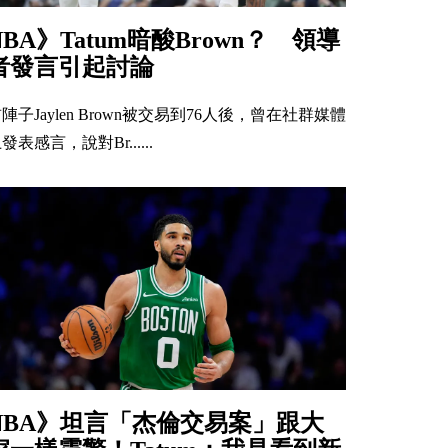
NBA》Tatum暗酸Brown？ 領導
者發言引起討論
陣子Jaylen Brown被交易到76人後，曾在社群媒體
發表感言，說對Br......
NBA》坦言「杰倫交易案」跟大