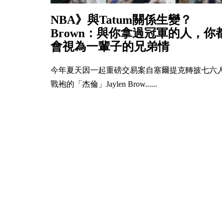
NBA》與Tatum關係生變？
Brown：與你拿過冠軍的人，你
會視為一輩子的兄弟情
今年夏天因一起重磅交易案自塞爾提克轉披七六
戰袍的「杰倫」Jaylen Brow......