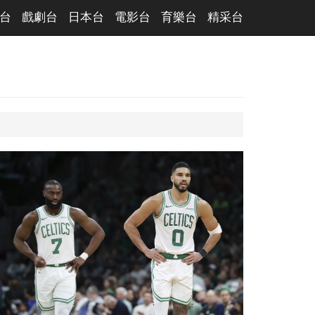
台
戲劇台
日本台
電影台
育樂台
精采台