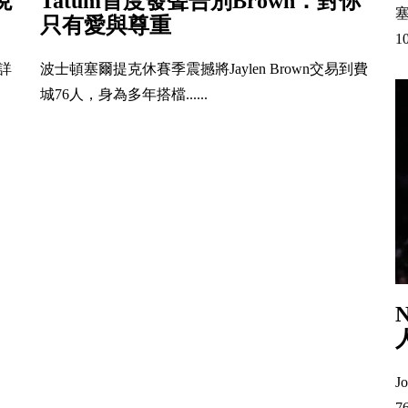
現
Tatum首度發聲告別Brown：對你
只有愛與尊重
1
，詳
波士頓塞爾提克休賽季震撼將Jaylen Brown交易到費
城76人，身為多年搭檔......
J
7