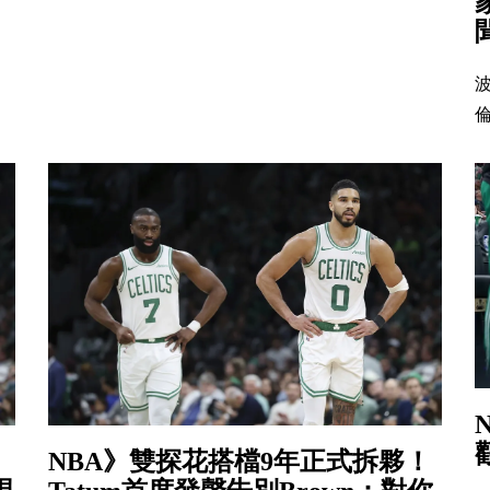
倫
NBA》雙探花搭檔9年正式拆夥！