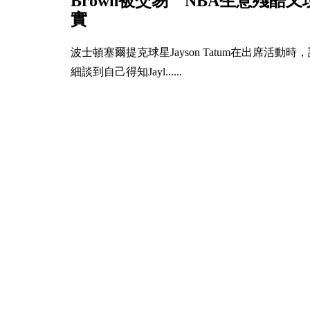
Brown被交易 NBA生意殘酷又
實
波士頓塞爾提克球星Jayson Tatum在出席活動時
細談到自己得知Jayl......