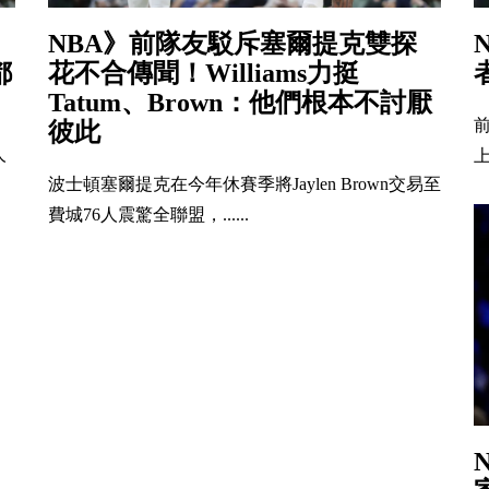
NBA》前隊友駁斥塞爾提克雙探
都
花不合傳聞！Williams力挺
Tatum、Brown：他們根本不討厭
前
彼此
人
上
波士頓塞爾提克在今年休賽季將Jaylen Brown交易至
費城76人震驚全聯盟，......