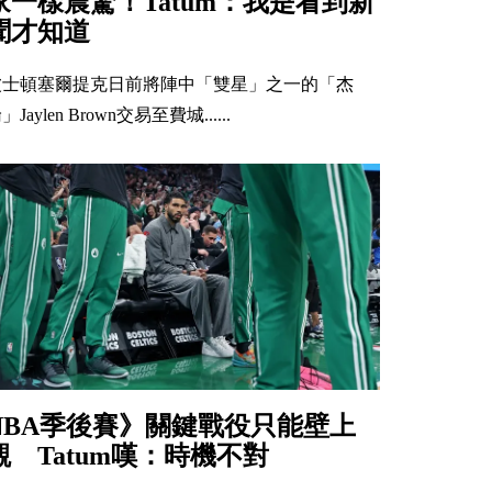
家一樣震驚！Tatum：我是看到新
聞才知道
波士頓塞爾提克日前將陣中「雙星」之一的「杰
」Jaylen Brown交易至費城......
NBA季後賽》關鍵戰役只能壁上
觀 Tatum嘆：時機不對