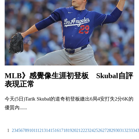
MLB》感覺像生涯初登板 Skubal自評
表現正常
今天(5日)Tarik Skubal的道奇初登板繳出6局4安打失2分6K的
優質內......
1
2
3
4
5
6
7
8
9
10
11
12
13
14
15
16
17
18
19
20
21
22
23
24
25
26
27
28
29
30
31
32
33
34