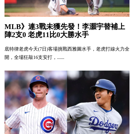
MLB》連3戰未獲先發！李灝宇替補上
陣2支0 老虎11比0大勝水手
底特律老虎今天(7日)客場挑戰西雅圖水手，老虎打線火力全
開，全場狂敲16支安打，......