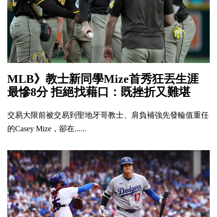
MLB》教士新同學Mize首秀狂丟生涯
最慘8分 拒絕找藉口：既挫折又難堪
交易大限前被交易到聖地牙哥教士、肩負補強先發輪值重任
的Casey Mize，卻在......