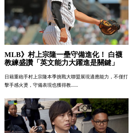
MLB》村上宗隆一壘守備進化！ 白襪
教練盛讚「英文能力大躍進是關鍵」
日籍重砲手村上宗隆本季挑戰大聯盟展現適應能力，不僅打
擊手感火燙，守備表現也獲得教......