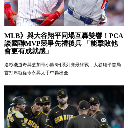
MLB》與大谷翔平同場互轟雙響！PCA
談國聯MVP競爭先禮後兵 「能擊敗他
會更有成就感」
洛杉磯道奇與芝加哥小熊6日系列賽最終戰，大谷翔平首局
首打席就從今永昇太手中轟出全......