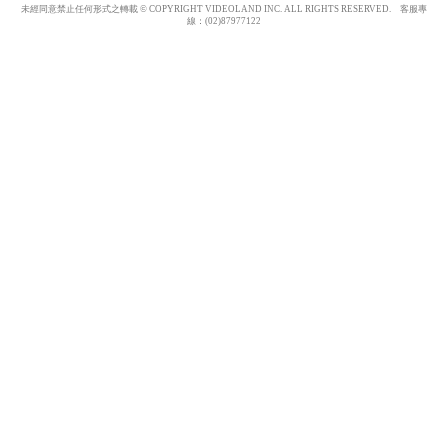
未經同意禁止任何形式之轉載 © COPYRIGHT VIDEOLAND INC. ALL RIGHTS RESERVED. 客服專
線：(02)87977122