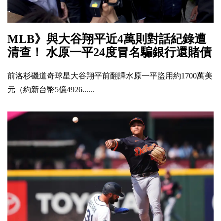
MLB》與大谷翔平近4萬則對話紀錄遭
清查！ 水原一平24度冒名騙銀行還賭債
前洛杉磯道奇球星大谷翔平前翻譯水原一平盜用約1700萬美
元（約新台幣5億4926......