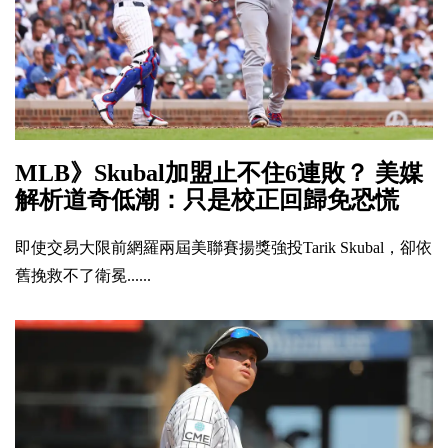
MLB》Skubal加盟止不住6連敗？ 美媒
解析道奇低潮：只是校正回歸免恐慌
即使交易大限前網羅兩屆美聯賽揚獎強投Tarik Skubal，卻依
舊挽救不了衛冕......