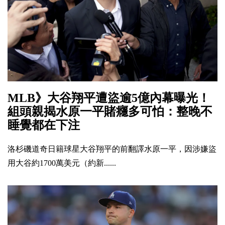
MLB》大谷翔平遭盜逾5億內幕曝光！
組頭親揭水原一平賭癮多可怕：整晚不
睡覺都在下注
洛杉磯道奇日籍球星大谷翔平的前翻譯水原一平，因涉嫌盜
用大谷約1700萬美元（約新......