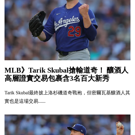
MLB》Tarik Skubal搶輸道奇！ 釀酒人
高層證實交易包裹含3名百大新秀
Tarik Skubal最終披上洛杉磯道奇戰袍，但密爾瓦基釀酒人其
實也是這場交易......